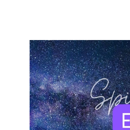
DIERENRIEM
VOLLE 
PLANETEN &
NIEUWE
HEMELLICHAMEN
MAANF
ASTROLOGIE KALENDER
MAANT