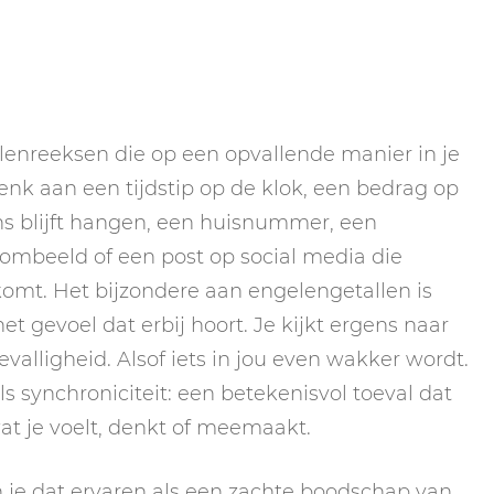
lenreeksen die op een opvallende manier in je
enk aan een tijdstip op de klok, een bedrag op
s blijft hangen, een huisnummer, een
ombeeld of een post op social media die
komt. Het bijzondere aan engelengetallen is
het gevoel dat erbij hoort. Je kijkt ergens naar
valligheid. Alsof iets in jou even wakker wordt.
als synchroniciteit: een betekenisvol toeval dat
at je voelt, denkt of meemaakt.
 je dat ervaren als een zachte boodschap van