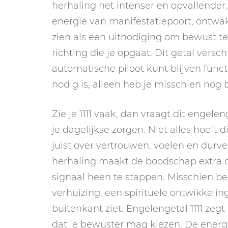
herhaling het intenser en opvallender
energie van manifestatiepoort, ontwak
zien als een uitnodiging om bewust te
richting die je opgaat. Dit getal versc
automatische piloot kunt blijven funct
nodig is, alleen heb je misschien nog 
Zie je 1111 vaak, dan vraagt dit engel
je dagelijkse zorgen. Niet alles hoeft 
juist over vertrouwen, voelen en durve
herhaling maakt de boodschap extra du
signaal heen te stappen. Misschien ben
verhuizing, een spirituele ontwikkelin
buitenkant ziet. Engelengetal 1111 zeg
dat je bewuster mag kiezen. De energi