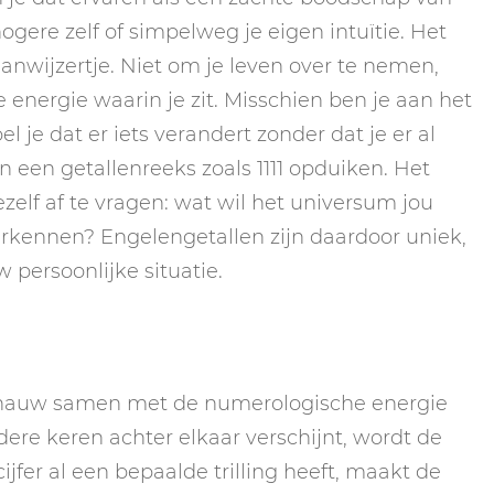
ogere zelf of simpelweg je eigen intuïtie. Het
aanwijzertje. Niet om je leven over te nemen,
nergie waarin je zit. Misschien ben je aan het
l je dat er iets verandert zonder dat je er al
 een getallenreeks zoals 1111 opduiken. Het
jezelf af te vragen: wat wil het universum jou
 erkennen? Engelengetallen zijn daardoor uniek,
persoonlijke situatie.
t nauw samen met de numerologische energie
erdere keren achter elkaar verschijnt, wordt de
jfer al een bepaalde trilling heeft, maakt de