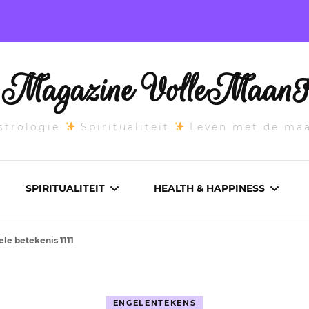
l Magazine VolleMaanK
trologie
Spiritualiteit
Leven met de ma
SPIRITUALITEIT
HEALTH & HAPPINESS
ele betekenis 1111
E MAANSTAND
CHAKRA’S
ADEMWERK
ANDEN 2026
DROMEN
AROMATHERAPIE
ENGELENTEKENS
ASCENDANT