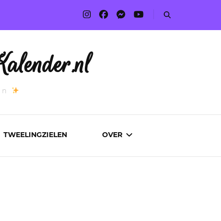
alender.nl
an
TWEELINGZIELEN
OVER
ADVERTEREN
AUTEURS