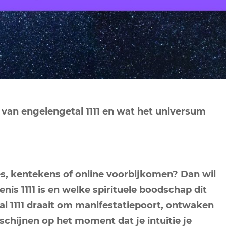
NEPTUNUS
ORAKEL
NEGENDE HUIS
PLUTO
RITUELEN
TIENDE HUIS
NIEUWE MAAN
CHIRON
SPIRIT ANIMALS
RITUELEN
ELFDE HUIS
MAAN
TAROT
VOLLE MAAN RITUE
TWAALFDE HUIS
TAROT TECHNIEKE
s van engelengetal 1111 en wat het universum
MERCURIUS
RETROGRADE RITU
jes, kentekens of online voorbijkomen? Dan wil
nis 1111 is en welke spirituele boodschap dit
al 1111 draait om manifestatiepoort, ontwaken
schijnen op het moment dat je intuïtie je