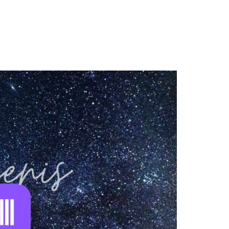
GASTBLOGGERS
GEZOCHT!
REVIEWS
INTERVIEWS
NIEUWS
(BULLET) JOURNALLING
SAMENWERKEN
DUURZAAMHEID
CONTACT
WILDPLUKKEN