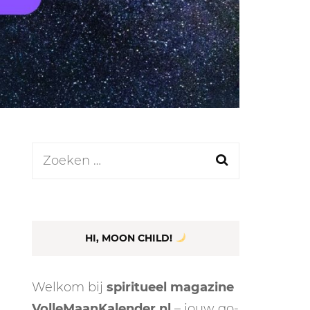
LEN
N
Zoeken
naar:
EEL
HI, MOON CHILD!
Welkom bij
spiritueel magazine
VolleMaanKalender.nl
– jouw go-