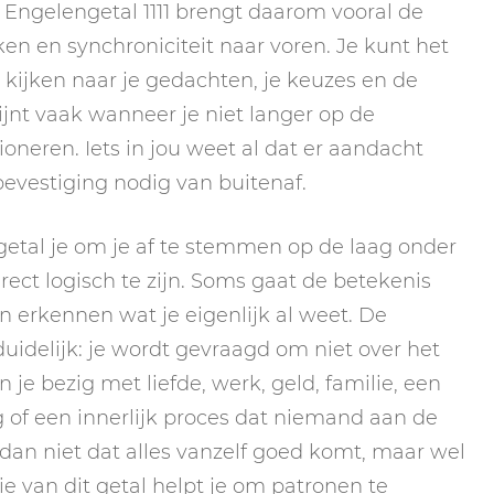
. Engelengetal 1111 brengt daarom vooral de
en en synchroniciteit naar voren. Je kunt het
 kijken naar je gedachten, je keuzes en de
hijnt vaak wanneer je niet langer op de
ioneren. Iets in jou weet al dat er aandacht
bevestiging nodig van buitenaf.
engetal je om je af te stemmen op de laag onder
direct logisch te zijn. Soms gaat de betekenis
n erkennen wat je eigenlijk al weet. De
idelijk: je wordt gevraagd om niet over het
 je bezig met liefde, werk, geld, familie, een
g of een innerlijk proces dat niemand aan de
t dan niet dat alles vanzelf goed komt, maar wel
e van dit getal helpt je om patronen te