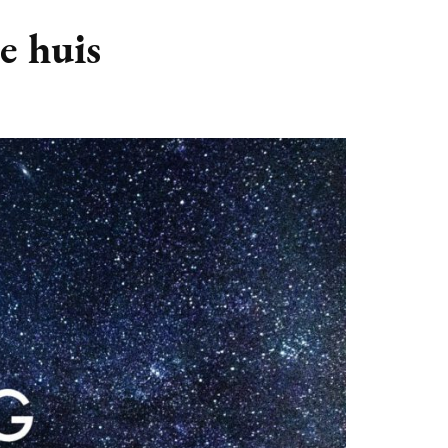
GASTBLOGGERS
je huis
GEZOCHT!
REVIEWS
INTERVIEWS
NIEUWS
(BULLET) JOURNALLING
SAMENWERKEN
DUURZAAMHEID
CONTACT
WILDPLUKKEN