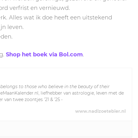
ord verfrist en vernieuwd.
k. Alles wat ik doe heeft een uitstekend
jn leven.
eden.
g.
Shop het boek via Bol.com
.
 belongs to those who believe in the beauty of their
leMaanKalender.nl, liefhebber van astrologie, leven met de
r van twee zoontjes ’21 & ’25 •
www.nadizoetebier.nl