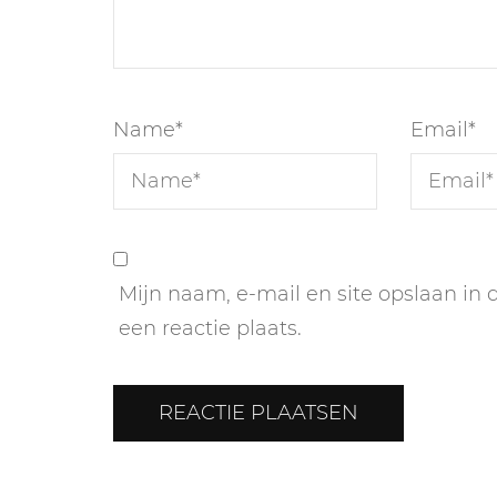
Name
*
Email
*
Mijn naam, e-mail en site opslaan in
een reactie plaats.