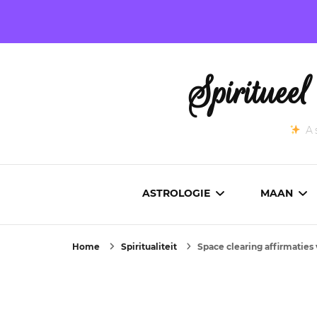
Spirituee
As
ASTROLOGIE
MAAN
Home
Spiritualiteit
Space clearing affirmaties 
ASTROCARTOGRAFIE
ACTUEL
GEBOORTEHOROSCOOP
MAANST