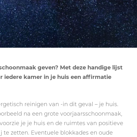
NEPTUNUS
ORAKEL
NEGENDE HUIS
PLUTO
RITUELEN
TIENDE HUIS
NIEUWE MAAN
CHIRON
SPIRIT ANIMALS
RITUELEN
ELFDE HUIS
MAAN
TAROT
VOLLE MAAN RITUE
TWAALFDE HUIS
TAROT TECHNIEKE
e schoonmaak geven? Met deze handige lijst
MERCURIUS
r iedere kamer in je huis een affirmatie
RETROGRADE RITU
getisch reinigen van -in dit geval – je huis.
jvoorbeeld na een grote voorjaarsschoonmaak,
oorzie je je huis en de ruimtes van positieve
bij te zetten. Eventuele blokkades en oude