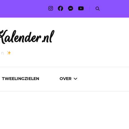
alender.nl
an
TWEELINGZIELEN
OVER
ADVERTEREN
AUTEURS