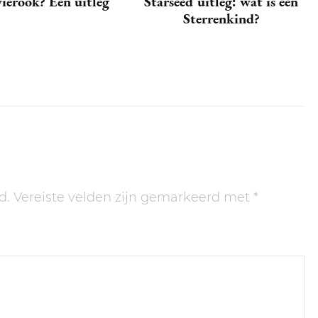
ierook? Een uitleg
Starseed uitleg: wat is een
Sterrenkind?
d.
Vereiste velden zijn gemarkeerd met
*