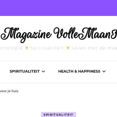
l Magazine VolleMaanK
trologie
Spiritualiteit
Leven met de ma
SPIRITUALITEIT
HEALTH & HAPPINESS
voor je huis
E MAANSTAND
CHAKRA’S
ADEMWERK
ANDEN 2026
DROMEN
AROMATHERAPIE
SPIRITUALITEIT
ASCENDANT