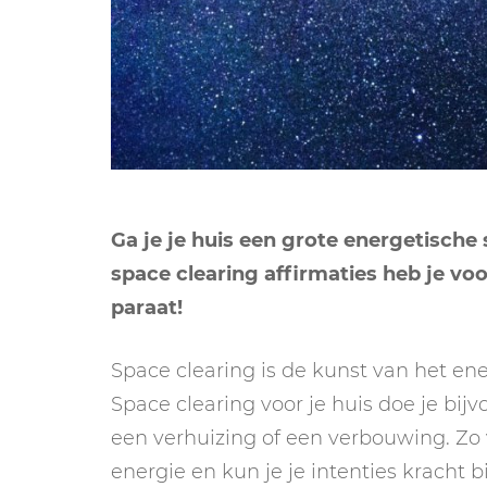
Ga je je huis een grote energetisch
space clearing affirmaties heb je voo
paraat!
Space clearing is de kunst van het ener
Space clearing voor je huis doe je bi
een verhuizing of een verbouwing. Zo v
energie en kun je je intenties kracht 