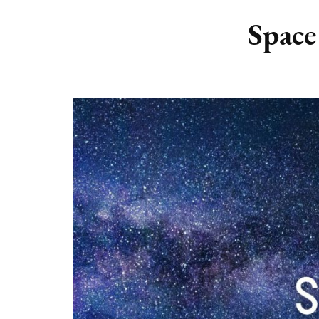
DIERENRIEM
VOLLE 
Space 
PLANETEN &
NIEUWE
HEMELLICHAMEN
MAANF
ASTROLOGIE KALENDER
MAANT