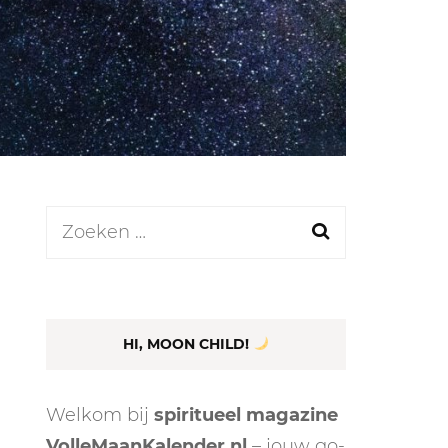
LEN
N
Zoeken
naar:
EEL
HI, MOON CHILD!
Welkom bij
spiritueel magazine
VolleMaanKalender.nl
– jouw go-