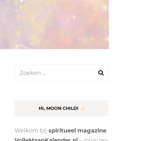
LEN
N
Zoeken
naar:
EEL
HI, MOON CHILD!
Welkom bij
spiritueel magazine
VolleMaanKalender.nl
– jouw go-