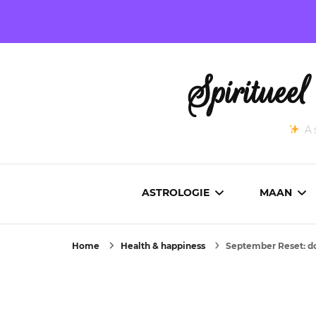
Spirituee
As
ASTROLOGIE
MAAN
Home
Health & happiness
September Reset: do
ASTROCARTOGRAFIE
ACTUEL
GEBOORTEHOROSCOOP
MAANST