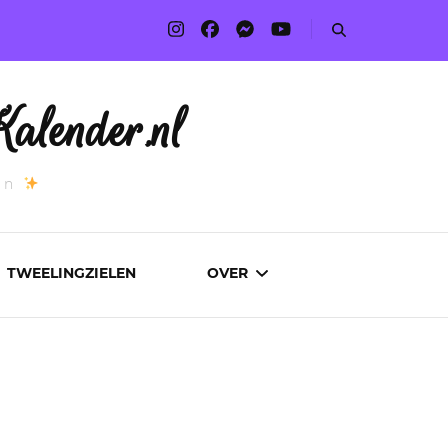
alender.nl
an
TWEELINGZIELEN
OVER
ADVERTEREN
AUTEURS