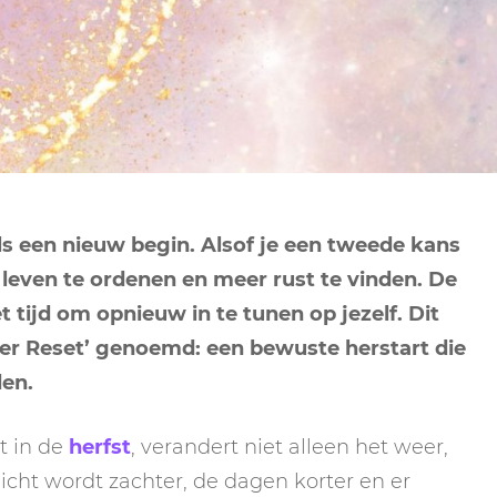
NEPTUNUS
ORAKEL
NEGENDE HUIS
PLUTO
RITUELEN
TIENDE HUIS
NIEUWE MAAN
CHIRON
SPIRIT ANIMALS
RITUELEN
ELFDE HUIS
MAAN
TAROT
VOLLE MAAN RITUE
TWAALFDE HUIS
TAROT TECHNIEKE
s een nieuw begin. Alsof je een tweede kans
MERCURIUS
 je leven te ordenen en meer rust te vinden. De
RETROGRADE RITU
t tijd om opnieuw in te tunen op jezelf. Dit
r Reset’ genoemd: een bewuste herstart die
den.
t in de
herfst
, verandert niet alleen het weer,
icht wordt zachter, de dagen korter en er