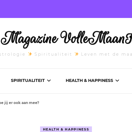
l Magazine VolleMaanK
trologie
Spiritualiteit
Leven met de ma
SPIRITUALITEIT
HEALTH & HAPPINESS
e jij er ook aan mee?
E MAANSTAND
CHAKRA’S
ADEMWERK
ANDEN 2026
DROMEN
AROMATHERAPIE
HEALTH & HAPPINESS
ASCENDANT