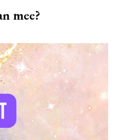
GASTBLOGGERS
aan mee?
GEZOCHT!
REVIEWS
INTERVIEWS
NIEUWS
(BULLET) JOURNALLING
SAMENWERKEN
DUURZAAMHEID
CONTACT
WILDPLUKKEN