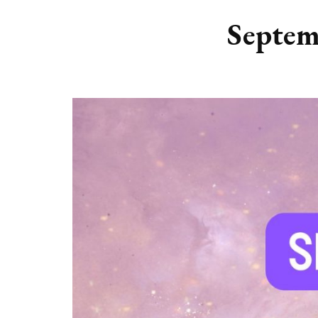
DIERENRIEM
VOLLE 
Septemb
PLANETEN &
NIEUWE
HEMELLICHAMEN
MAANF
ASTROLOGIE KALENDER
MAANT