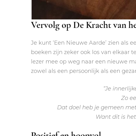
Vervolg op De Kracht van h
Je kunt ‘Een Nieuwe Aarde’ zien als e
boeken zijn zeker ook los van elkaar te
lezer mee op weg naar een nieuwe mani
zowel als een persoonlijk als een geza
“Je innerlij
Zo ee
Dat doel heb je gemeen met
Want dit is he
Positief en hoopvol