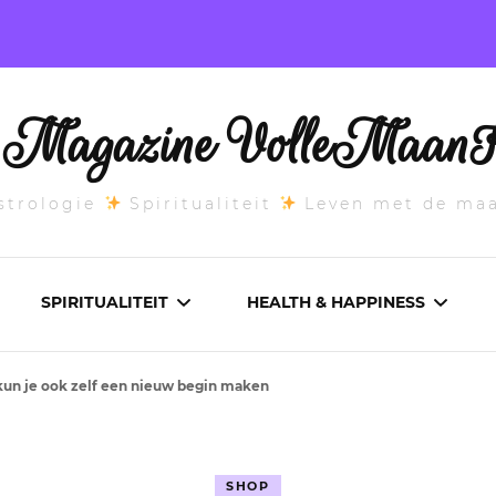
l Magazine VolleMaanK
trologie
Spiritualiteit
Leven met de ma
SPIRITUALITEIT
HEALTH & HAPPINESS
kun je ook zelf een nieuw begin maken
E MAANSTAND
CHAKRA’S
ADEMWERK
ANDEN 2026
DROMEN
AROMATHERAPIE
SHOP
ASCENDANT