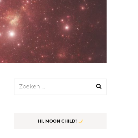
LEN
N
EEL
Zoeken
naar:
HI, MOON CHILD!