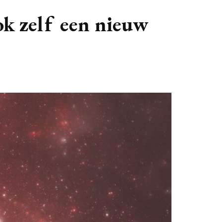
GASTBLOGGERS
ok zelf een nieuw
GEZOCHT!
REVIEWS
INTERVIEWS
NIEUWS
(BULLET) JOURNALLING
SAMENWERKEN
DUURZAAMHEID
CONTACT
WILDPLUKKEN