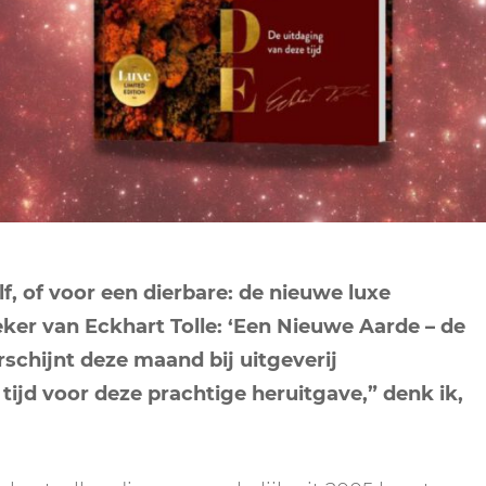
NEPTUNUS
ORAKEL
NEGENDE HUIS
PLUTO
RITUELEN
TIENDE HUIS
NIEUWE MAAN
CHIRON
SPIRIT ANIMALS
RITUELEN
ELFDE HUIS
MAAN
TAROT
VOLLE MAAN RITUE
TWAALFDE HUIS
TAROT TECHNIEKE
MERCURIUS
RETROGRADE RITU
f, of voor een dierbare: de nieuwe luxe
eker van Eckhart Tolle: ‘Een Nieuwe Aarde – de
rschijnt deze maand bij uitgeverij
jd voor deze prachtige heruitgave,” denk ik,