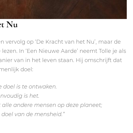
et Nu
en vervolg op ‘De Kracht van het Nu’, maar de
 lezen. In ‘Een Nieuwe Aarde’ neemt Tolle je als
er van in het leven staan. Hij omschrijft dat
menlijk doel:
ke doel is te ontwaken.
nvoudig is het.
 alle andere mensen op deze planeet;
t doel van de mensheid.”