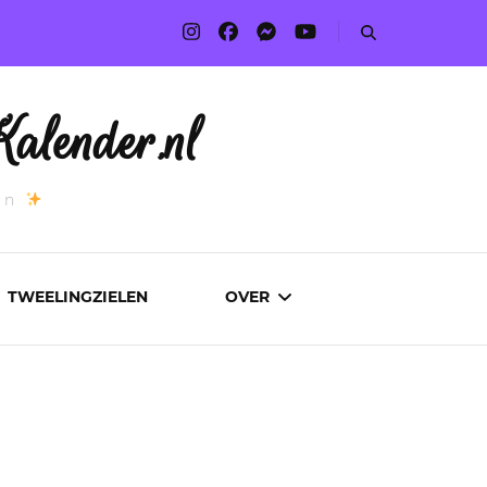
alender.nl
an
TWEELINGZIELEN
OVER
ADVERTEREN
AUTEURS