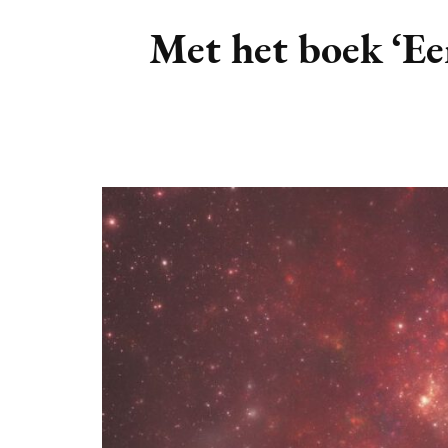
DIERENRIEM
VOLLE 
Met het boek ‘Ee
PLANETEN &
NIEUWE
HEMELLICHAMEN
MAANF
ASTROLOGIE KALENDER
MAANT