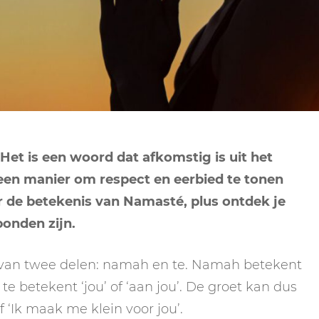
NEPTUNUS
ORAKEL
NEGENDE HUIS
PLUTO
RITUELEN
TIENDE HUIS
NIEUWE MAAN
CHIRON
SPIRIT ANIMALS
RITUELEN
ELFDE HUIS
MAAN
TAROT
VOLLE MAAN RITUE
TWAALFDE HUIS
TAROT TECHNIEKE
Het is een woord dat afkomstig is uit het
MERCURIUS
een manier om respect en eerbied te tonen
RETROGRADE RITU
ver de betekenis van Namasté, plus ontdek je
bonden zijn.
van twee delen: namah en te. Namah betekent
, te betekent ‘jou’ of ‘aan jou’. De groet kan dus
f ‘Ik maak me klein voor jou’.