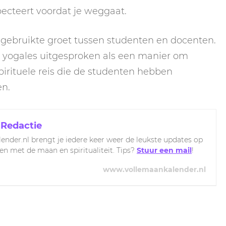
pecteert voordat je weggaat.
lgebruikte groet tussen studenten en docenten.
 yogales uitgesproken als een manier om
pirituele reis die de studenten hebben
en.
 Redactie
ender.nl brengt je iedere keer weer de leukste updates op
ven met de maan en spiritualiteit. Tips?
Stuur een mail
!
www.vollemaankalender.nl