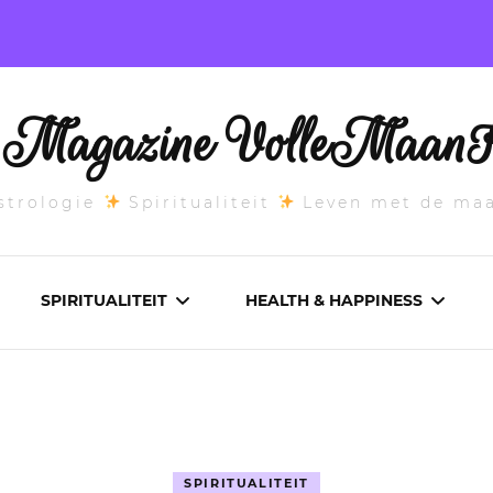
l Magazine VolleMaanK
trologie
Spiritualiteit
Leven met de ma
SPIRITUALITEIT
HEALTH & HAPPINESS
E MAANSTAND
CHAKRA’S
ADEMWERK
ANDEN 2026
DROMEN
AROMATHERAPIE
SPIRITUALITEIT
ASCENDANT