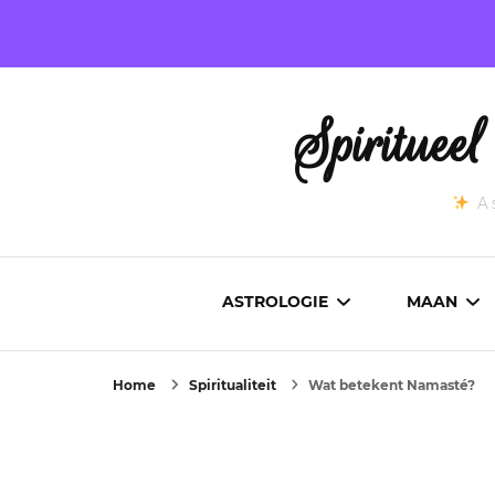
Spirituee
As
ASTROLOGIE
MAAN
Home
Spiritualiteit
Wat betekent Namasté?
ASTROCARTOGRAFIE
ACTUEL
GEBOORTEHOROSCOOP
MAANST