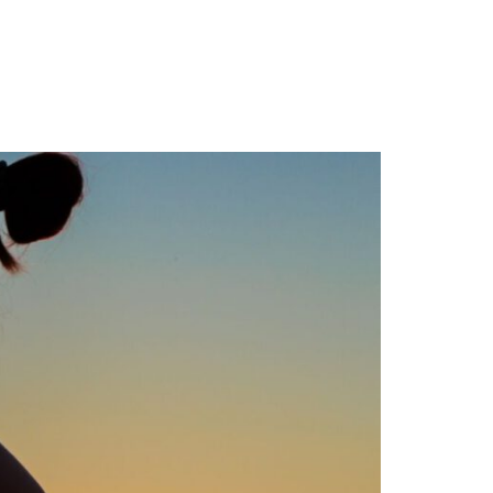
GASTBLOGGERS
GEZOCHT!
REVIEWS
INTERVIEWS
NIEUWS
(BULLET) JOURNALLING
SAMENWERKEN
DUURZAAMHEID
CONTACT
WILDPLUKKEN