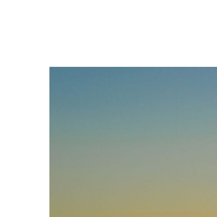
DIERENRIEM
VOLLE 
PLANETEN &
NIEUWE
HEMELLICHAMEN
MAANF
ASTROLOGIE KALENDER
MAANT