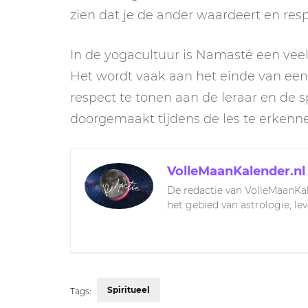
zien dat je de ander waardeert en res
In de yogacultuur is Namasté een vee
Het wordt vaak aan het einde van een
respect te tonen aan de leraar en de s
doorgemaakt tijdens de les te erkenn
VolleMaanKalender.nl
De redactie van VolleMaanKal
het gebied van astrologie, le
Spiritueel
Tags: