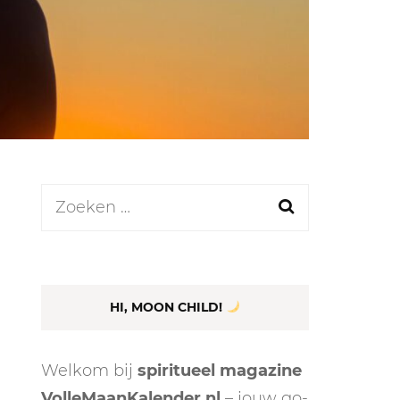
LEN
N
Zoeken
naar:
EEL
HI, MOON CHILD!
Welkom bij
spiritueel magazine
VolleMaanKalender.nl
– jouw go-