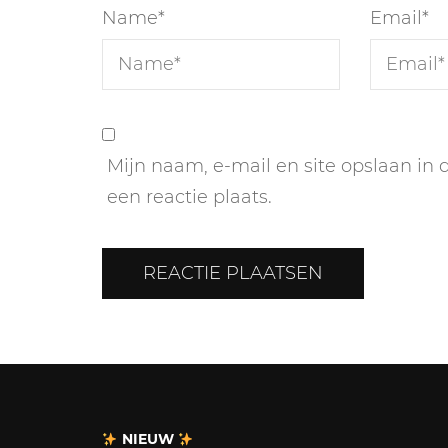
Name
*
Email
*
Mijn naam, e-mail en site opslaan in
een reactie plaats.
NIEUW