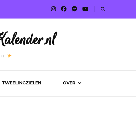
alender.nl
an
TWEELINGZIELEN
OVER
ADVERTEREN
AUTEURS