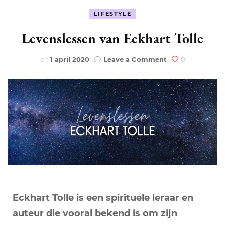
LIFESTYLE
Levenslessen van Eckhart Tolle
on
on
1 april 2020
Leave a Comment
0
Levenslessen
van
Eckhart
Tolle
Eckhart Tolle is een spirituele leraar en
auteur die vooral bekend is om zijn