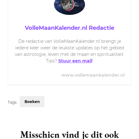
VolleMaanKalender.nl Redactie
De redactie van VolleMaanKalender.nl brengt je
iedere keer weer de leukste updates op het gebied
van astrologie, leven met de maan en spiritualiteit.
Tips?
Stuur een mail
!
www.vollemaankalender.nl
Boeken
Tags:
Post
Navigation
Misschien vind je dit ook