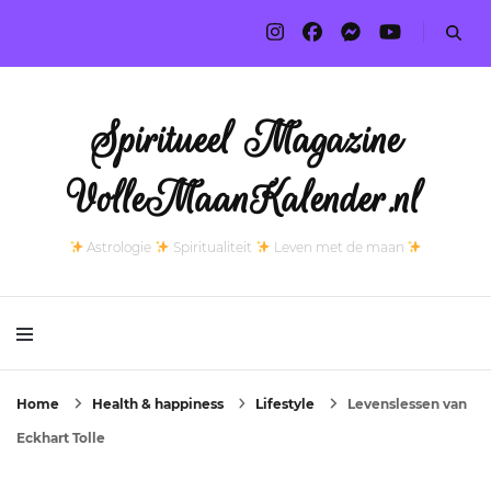
Spiritueel Magazine
VolleMaanKalender.nl
Astrologie
Spiritualiteit
Leven met de maan
Home
Health & happiness
Lifestyle
Levenslessen van
Eckhart Tolle