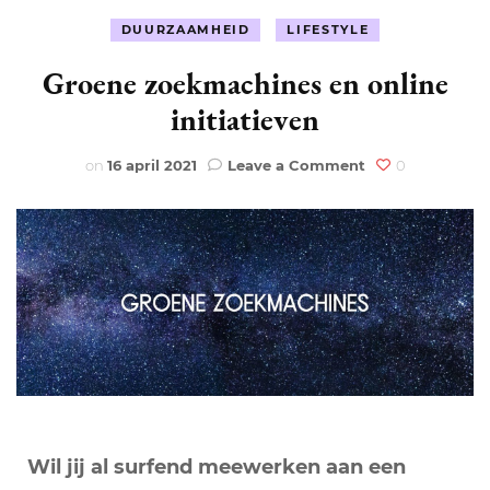
DUURZAAMHEID
LIFESTYLE
Groene zoekmachines en online
initiatieven
on
on
16 april 2021
Leave a Comment
0
Groene
zoekmachines
en
online
initiatieven
Wil jij al surfend meewerken aan een