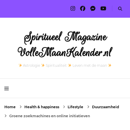
Spiritueel Magazine
VolleMaanKalender.nl
Astrologie
Spiritualiteit
Leven met de maan
Home
Health & happiness
Lifestyle
Duurzaamheid
Groene zoekmachines en online initiatieven