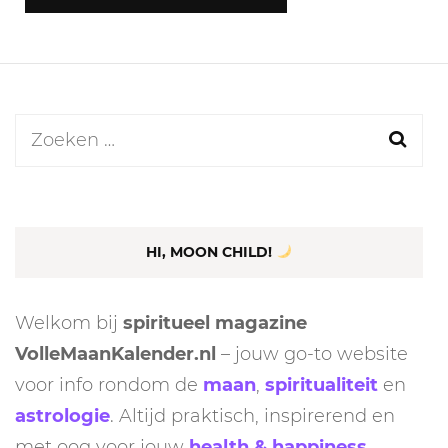
Zoeken
naar:
HI, MOON CHILD!
Welkom bij
spiritueel magazine
VolleMaanKalender.nl
– jouw go-to website
voor info rondom de
maan
,
spiritualiteit
en
astrologie
. Altijd praktisch, inspirerend en
met oog voor jouw
health & happiness
.