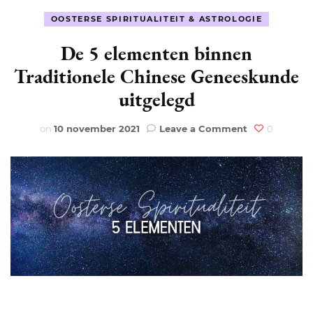
OOSTERSE SPIRITUALITEIT & ASTROLOGIE
De 5 elementen binnen
Traditionele Chinese Geneeskunde
uitgelegd
on
on
10 november 2021
Leave a Comment
0
De
5
elementen
binnen
Traditionele
Chinese
Geneeskunde
uitgelegd