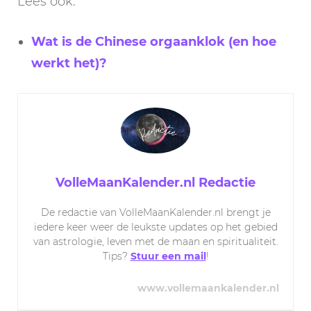
Lees ook:
Wat is de Chinese orgaanklok (en hoe
werkt het)?
VolleMaanKalender.nl Redactie
De redactie van VolleMaanKalender.nl brengt je
iedere keer weer de leukste updates op het gebied
van astrologie, leven met de maan en spiritualiteit.
Tips?
Stuur een mail
!
www.vollemaankalender.nl