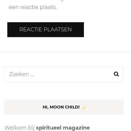
een reactie plaats.
Zoeken
naar:
HI, MOON CHILD!
Welkom bij
spiritueel magazine