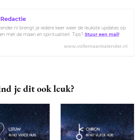
 Redactie
ender.nl brengt je iedere keer weer de leukste updates op
ven met de maan en spiritualiteit. Tips?
Stuur een mail
!
www.vollemaankalender.nl
nd je dit ook leuk?