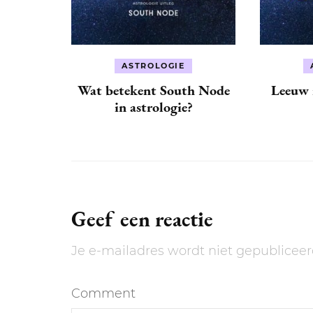
ASTROLOGIE
Wat betekent South Node
Leeuw i
in astrologie?
Geef een reactie
Je e-mailadres wordt niet gepubliceer
Comment