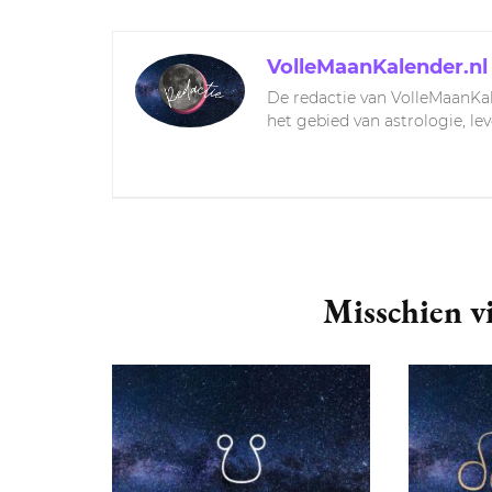
VolleMaanKalender.nl
De redactie van VolleMaanKal
het gebied van astrologie, le
Post
Navigation
Misschien vi