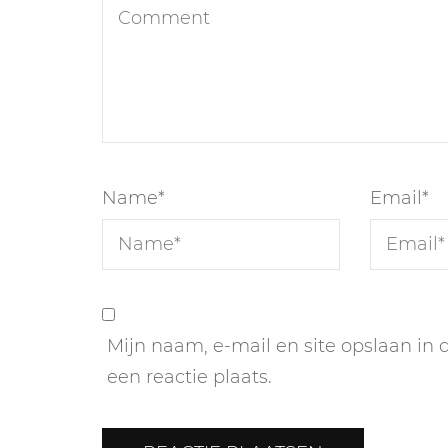
Name
*
Email
*
Mijn naam, e-mail en site opslaan in
een reactie plaats.