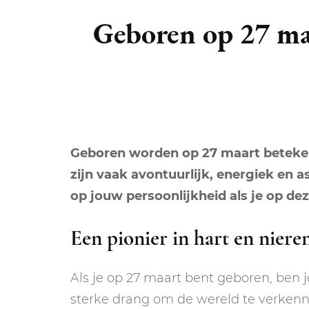
DIERENRIEM
VOLLE 
Geboren op 27 maa
PLANETEN &
NIEUWE
HEMELLICHAMEN
MAANF
ASTROLOGIE KALENDER
MAANT
Geboren worden op 27 maart beteke
zijn vaak avontuurlijk, energiek en as
op jouw persoonlijkheid als je op de
Een pionier in hart en niere
Als je op 27 maart bent geboren, ben j
sterke drang om de wereld te verkenn