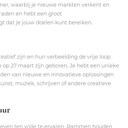
NEPTUNUS
emer, waarbij je nieuwe markten verkent en
ORAKEL
NEGENDE HUIS
eraden en hebt een groot
PLUTO
RITUELEN
t dat je jouw doelen kunt bereiken.
TIENDE HUIS
NIEUWE MAAN
CHIRON
SPIRIT ANIMALS
RITUELEN
ELFDE HUIS
MAAN
TAROT
VOLLE MAAN RITUE
TWAALFDE HUIS
tief zijn en hun verbeelding de vrije loop
TAROT TECHNIEKE
e op 27 maart zijn geboren. Je hebt een unieke
MERCURIUS
inden van nieuwe en innovatieve oplossingen
RETROGRADE RITU
kunst, muziek, schrijven of andere creatieve
uur
t leven ten volle te ervaren. Rammen houden