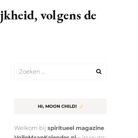
GASTBLOGGERS
jkheid, volgens de
GEZOCHT!
REVIEWS
INTERVIEWS
NIEUWS
Zoeken
(BULLET) JOURNALLING
naar:
SAMENWERKEN
DUURZAAMHEID
,
CONTACT
HI, MOON CHILD!
WILDPLUKKEN
Welkom bij
spiritueel magazine
VolleMaanKalender.nl
– jouw go-