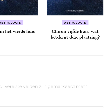
ASTROLOGIE
ASTROLOGIE
n het vierde huis
Chiron vijfde huis: wat
betekent deze plaatsing?
d.
Vereiste velden zijn gemarkeerd met
*