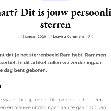
MAAN 2026
ENERGIE
AYURVEDA
rt? Dit is jouw persoonli
HUIZEN
ALLE STERRENBEELDEN
AFFIRMATIES
EERSTE HUIS
 MAAN 2026
ENGELEN
BEWUSTZIJN
sterren
ELEMENTEN
ZON
RITUELEN
AFFIRMATIES
TWEEDE HUIS
AARDETEKENS
ASEN
HEKSERIJ
HSP
on
on
1 januari 2020
Leave a Comment
0
CUSP
MERCURIUS
TAROT SPREAD
RITUELEN
Geboren
DERDE HUIS
LUCHTTEKENS
EKENS
HUMAN DESIGN
LIEFDE
op
VENUS
27
nt dat je het sterrenbeeld Ram hebt. Rammen
VIERDE HUIS
VUURTEKENS
maart?
KRISTALLEN &
LIFESTYLE
Dit
sertief. In dit artikel zullen we verder ingaan
MARS
EDELSTENEN
is
VIJFDE HUIS
WATERTEKENS
ze dag bent geboren.
MAMA, BABY & KIND
jouw
JUPITER
persoonlijkheid
LICHTWERKERS
volgens
ZESDE HUIS
MEDITATIE
n
de
SATURNUS
MANIFESTEREN
sterren
ZEVENDE HUIS
TRAUMA
e waarschijnlijk een echte pionier. Je hebt een
URANUS
NUMEROLOGIE
en en nieuwe uitdagingen aan te gaan. Dit kan
ACHTSTE HUIS
YOGA