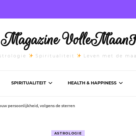
l Magazine VolleMaanK
trologie
Spiritualiteit
Leven met de ma
SPIRITUALITEIT
HEALTH & HAPPINESS
jouw persoonlijkheid, volgens de sterren
E MAANSTAND
CHAKRA’S
ADEMWERK
ANDEN 2026
DROMEN
AROMATHERAPIE
ASTROLOGIE
ASCENDANT