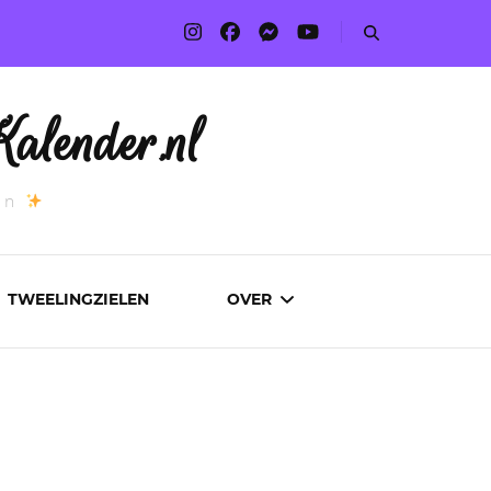
alender.nl
an
TWEELINGZIELEN
OVER
ADVERTEREN
AUTEURS