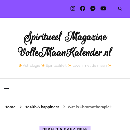
Spiritueel Magazine
VolleMaanKalender.nl
Astrologie
Spiritualiteit
Leven met de maan
Home
Health & happiness
Wat is Chromotherapie?
HEALTH & HAPPINESS