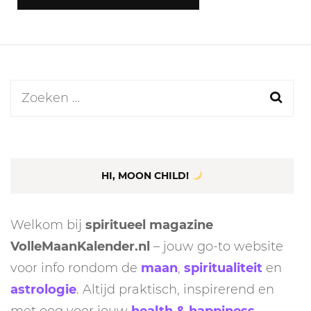
Zoeken
naar:
HI, MOON CHILD!
Welkom bij
spiritueel magazine
VolleMaanKalender.nl
– jouw go-to website
voor info rondom de
maan
,
spiritualiteit
en
astrologie
. Altijd praktisch, inspirerend en
met oog voor jouw
health & happiness
.