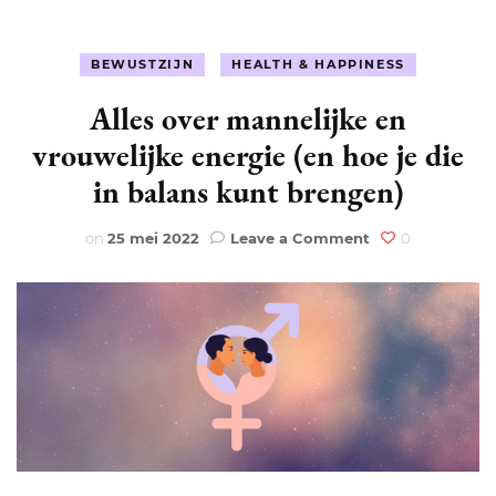
BEWUSTZIJN
HEALTH & HAPPINESS
Alles over mannelijke en
vrouwelijke energie (en hoe je die
in balans kunt brengen)
on
on
25 mei 2022
Leave a Comment
0
Alles
over
mannelijke
en
vrouwelijke
energie
(en
hoe
je
die
in