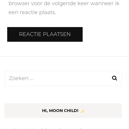
browser voor de volgende keer wanneer ik
een reactie plaats.
Zoeken
naar:
HI, MOON CHILD!