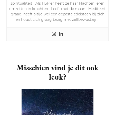
spiritualiteit • Als HSP’er heeft ze haar klachten leren
omzetten in krachten • Leeft met de maan • Mediteert
graag, heeft altijd wel een gepaste edelsteen bij zich
en houdt zich graag bezig met zelfbewustzijn •
Post
Navigation
Misschien vind je dit ook
leuk?