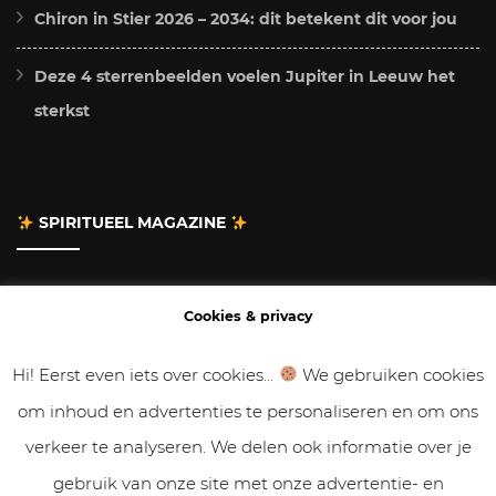
Chiron in Stier 2026 – 2034: dit betekent dit voor jou
Deze 4 sterrenbeelden voelen Jupiter in Leeuw het
sterkst
SPIRITUEEL MAGAZINE
Adverteren
Cookies & privacy
Contact
Hi! Eerst even iets over cookies...
We gebruiken cookies
om inhoud en advertenties te personaliseren en om ons
Gastbloggen
verkeer te analyseren. We delen ook informatie over je
Samenwerken
gebruik van onze site met onze advertentie- en