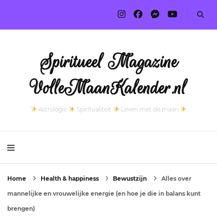
Spiritueel Magazine
VolleMaanKalender.nl
Astrologie
Spiritualiteit
Leven met de maan
Home
Health & happiness
Bewustzijn
Alles over
mannelijke en vrouwelijke energie (en hoe je die in balans kunt
brengen)