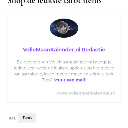
Shop de leukste tarot items
VolleMaanKalender.nl Redactie
De redactie van VolleMaanKalender.nl brengt je
iedere keer weer de leukste updates op het gebied
van astrologie, leven met de maan en spiritualiteit.
Tips?
Stuur een mail
!
www.vollemaankalender.nl
Tarot
Tags: