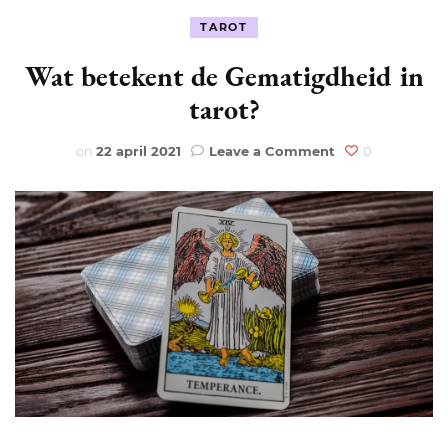
TAROT
Wat betekent de Gematigdheid in
tarot?
on
on
22 april 2021
Leave a Comment
0
Wat
betekent
de
Gematigdheid
in
tarot?