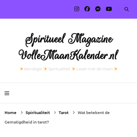
Spiritueel Magazine
VolleMaanKalender.nl
Astrologie
Spiritualiteit
Leven met de maan
Home
Spiritualiteit
Tarot
Wat betekent de
Gematigdheid in tarot?