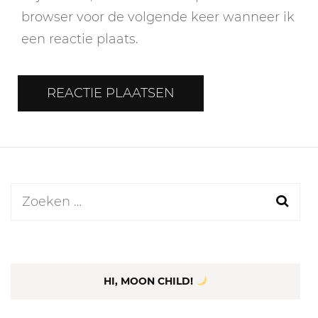
browser voor de volgende keer wanneer ik
een reactie plaats.
Zoeken
naar:
HI, MOON CHILD!