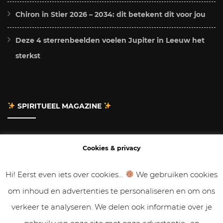
Chiron in Stier 2026 – 2034: dit betekent dit voor jou
Deze 4 sterrenbeelden voelen Jupiter in Leeuw het
sterkst
SPIRITUEEL MAGAZINE
Adverteren
Cookies & privacy
Contact
Hi! Eerst even iets over cookies...
We gebruiken cookies
om inhoud en advertenties te personaliseren en om ons
Gastbloggen
verkeer te analyseren. We delen ook informatie over je
Samenwerken