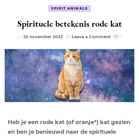
SPIRIT ANIMALS
Spirituele betekenis rode kat
on
on
25 november 2022
Leave a Comment
0
Spirituele
betekenis
rode
kat
Heb je een rode kat (of oranje*) kat gezien
en ben je benieuwd naar de spirituele