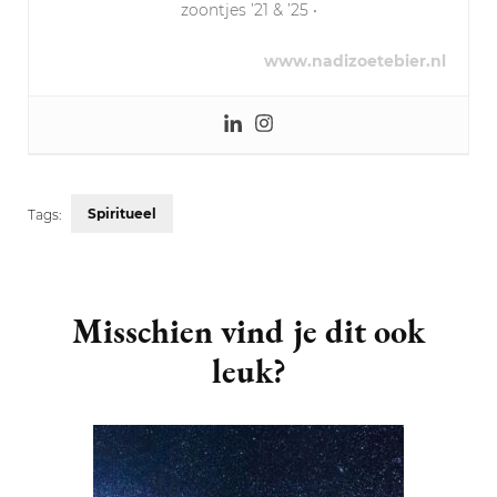
zoontjes ’21 & ’25 •
www.nadizoetebier.nl
Spiritueel
Tags:
Post
Navigation
Misschien vind je dit ook
leuk?