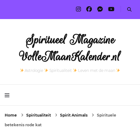
Spiritueel Magazine
VolleMaanKalender.nl
Astrologie
Spiritualiteit
Leven met de maan
Home
Spiritualiteit
Spirit Animals
Spirituele
betekenis rode kat