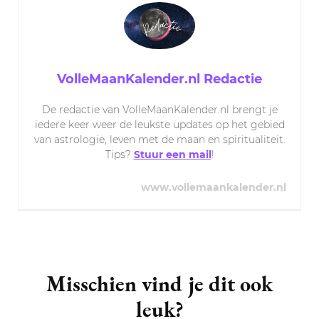
VolleMaanKalender.nl Redactie
De redactie van VolleMaanKalender.nl brengt je
iedere keer weer de leukste updates op het gebied
van astrologie, leven met de maan en spiritualiteit.
Tips?
Stuur een mail
!
www.vollemaankalender.nl
Post
Navigation
Misschien vind je dit ook
leuk?