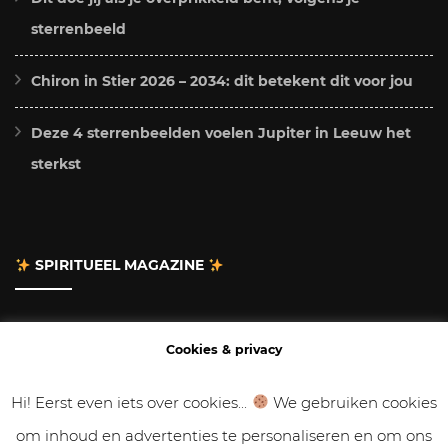
sterrenbeeld
Chiron in Stier 2026 – 2034: dit betekent dit voor jou
Deze 4 sterrenbeelden voelen Jupiter in Leeuw het
sterkst
SPIRITUEEL MAGAZINE
Adverteren
Cookies & privacy
Contact
Hi! Eerst even iets over cookies...
We gebruiken cookies
om inhoud en advertenties te personaliseren en om ons
Gastbloggen