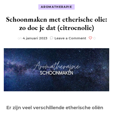
AROMATHERAPIE
Schoonmaken met etherische olie:
zo doe je dat (citroenolie)
on
on
4 januari 2023
Leave a Comment
0
Schoonmaken
met
etherische
olie:
zo
doe
je
dat
(citroenolie)
Er zijn veel verschillende etherische oliën