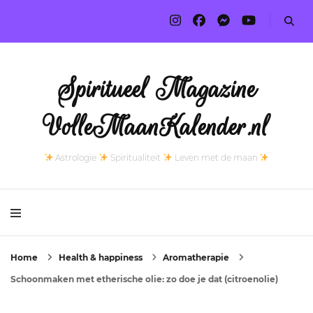
Spiritueel Magazine
VolleMaanKalender.nl
Astrologie
Spiritualiteit
Leven met de maan
Home
Health & happiness
Aromatherapie
Schoonmaken met etherische olie: zo doe je dat (citroenolie)