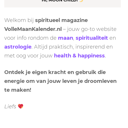
HI, MOON CHILD!
Welkom bij
spiritueel magazine
VolleMaanKalender.nl
– jouw go-to website
voor info rondom de
maan
,
spiritualiteit
en
astrologie
. Altijd praktisch, inspirerend en
met oog voor jouw
health & happiness
.
Ontdek je eigen kracht en gebruik die
energie om van jouw leven je droomleven
te maken!
Liefs