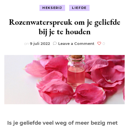
HEKSERIJ
LIEFDE
Rozenwaterspreuk om je geliefde
bij je te houden
on
on
9 juli 2022
Leave a Comment
0
Rozenwaterspre
om
je
geliefde
bij
je
te
houden
Is je geliefde veel weg of meer bezig met