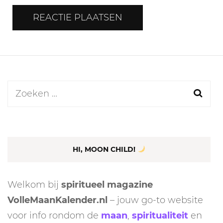
Zoeken
naar:
HI, MOON CHILD!
Welkom bij
spiritueel magazine
VolleMaanKalender.nl
– jouw go-to website
voor info rondom de
maan
,
spiritualiteit
en