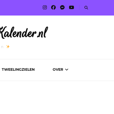
alender.nl
an
TWEELINGZIELEN
OVER
ADVERTEREN
AUTEURS