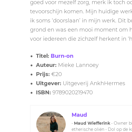
goed voor mezelf zorg, merk ik toch 
tevoorschijn komen. Mijn huidige werk
ik soms ‘doorslaan’ in mijn werk. Dit
grond en was een mooi moment om het 
voor iedereen die zichzelf herkent in 
Titel:
Burn-on
Auteur:
Mieke Lannoey
Prijs:
€20
Uitgever:
Uitgeverij AnkhHermes
ISBN:
9789020219470
Maud
•
Maud Wiefferink
• Owner b
etherische oliën • Dol op de