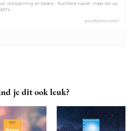
ust, ontspanning en balans • Nuchtere tukker, maar dol op
M&M’s •
purebyme.com/
nd je dit ook leuk?