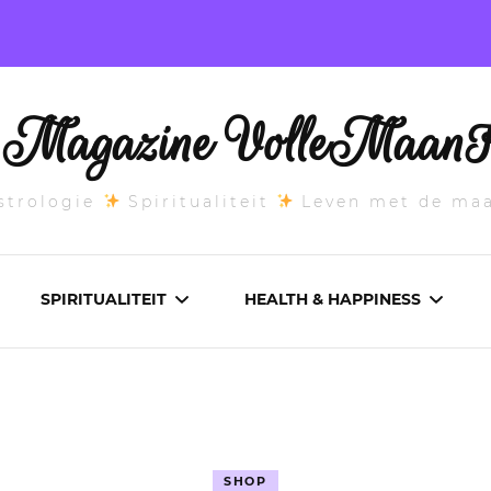
l Magazine VolleMaanK
trologie
Spiritualiteit
Leven met de ma
SPIRITUALITEIT
HEALTH & HAPPINESS
E MAANSTAND
CHAKRA’S
ADEMWERK
ANDEN 2026
DROMEN
AROMATHERAPIE
SHOP
ASCENDANT