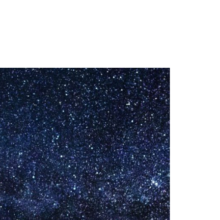
GASTBLOGGERS
GEZOCHT!
REVIEWS
INTERVIEWS
NIEUWS
(BULLET) JOURNALLING
SAMENWERKEN
DUURZAAMHEID
CONTACT
WILDPLUKKEN