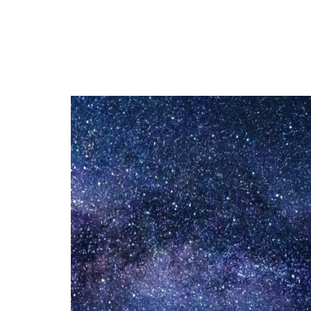
DIERENRIEM
VOLLE 
PLANETEN &
NIEUWE
HEMELLICHAMEN
MAANF
ASTROLOGIE KALENDER
MAANT