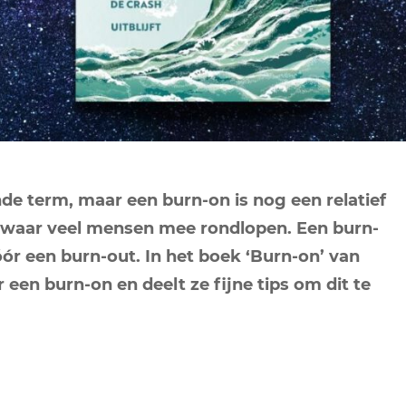
NEPTUNUS
ORAKEL
NEGENDE HUIS
PLUTO
RITUELEN
TIENDE HUIS
NIEUWE MAAN
CHIRON
SPIRIT ANIMALS
RITUELEN
ELFDE HUIS
MAAN
TAROT
VOLLE MAAN RITUE
TWAALFDE HUIS
TAROT TECHNIEKE
de term, maar een burn-on is nog een relatief
MERCURIUS
s waar veel mensen mee rondlopen. Een burn-
RETROGRADE RITU
óór een burn-out. In het boek ‘Burn-on’ van
 een burn-on en deelt ze fijne tips om dit te