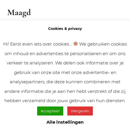
Maagd
Cookies & privacy
Maagd kan thema’s rond vertrouwen,
intimiteit en gedeelde middelen
Hi! Eerst even iets over cookies...
We gebruiken cookies
tegenkomen. Onduidelijke financiële of
om inhoud en advertenties te personaliseren en om ons
emotionele afspraken vragen de komende
verkeer te analyseren. We delen ook informatie over je
maanden om meer helderheid.
gebruik van onze site met onze advertentie- en
analysepartners, die deze kunnen combineren met
Weegschaal
andere informatie die je aan hen hebt verstrekt of die zij
hebben verzameld door jouw gebruik van hun diensten.
Relaties staan voor Weegschaal centraal. Je
Accepteer
Weigeren
ziet mogelijk scherper waar je iemand hebt
geïdealiseerd of jezelf bent kwijtgeraakt in
Alle instellingen