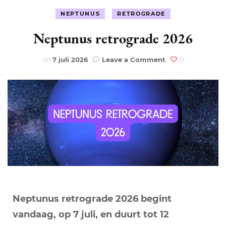
NEPTUNUS
RETROGRADE
Neptunus retrograde 2026
on
on
7 juli 2026
Leave a Comment
0
Neptunus
retrograde
2026
Neptunus retrograde 2026 begint
vandaag, op 7 juli, en duurt tot 12