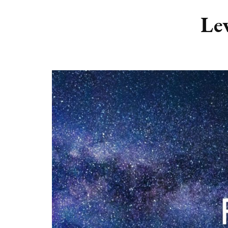
DIERENRIEM
VOLLE 
Le
PLANETEN &
NIEUWE
HEMELLICHAMEN
MAANF
ASTROLOGIE KALENDER
MAANT