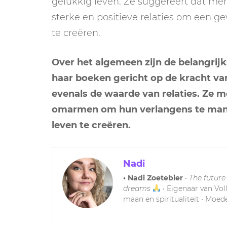
gelukkig leven. Ze suggereert dat me
sterke en positieve relaties om een g
te creëren.
Over het algemeen zijn de belangrijk
haar boeken gericht op de kracht van
evenals de waarde van relaties. Ze 
omarmen om hun verlangens te mani
leven te creëren.
Nadi
• Nadi Zoetebier
•
The future
dreams
• Eigenaar van Vol
maan en spiritualiteit • Moede