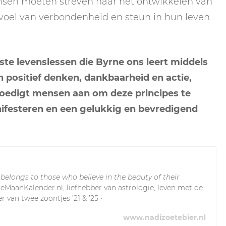
nsen moeten streven naar het ontwikkelen van
evoel van verbondenheid en steun in hun leven
ste levenslessen die Byrne ons leert middels
 positief denken, dankbaarheid en actie,
moedigt mensen aan om deze principes te
festeren en een gelukkig en bevredigend
 belongs to those who believe in the beauty of their
leMaanKalender.nl, liefhebber van astrologie, leven met de
r van twee zoontjes ’21 & ’25 •
www.nadizoetebier.nl