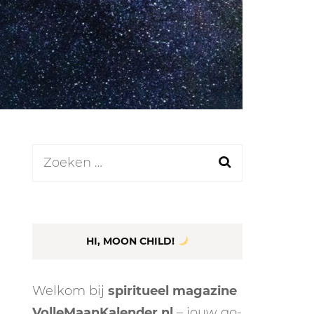
LEN
N
Zoeken
naar:
EEL
HI, MOON CHILD!
Welkom bij
spiritueel magazine
VolleMaanKalender.nl
– jouw go-