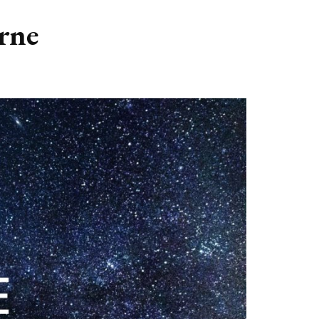
GASTBLOGGERS
rne
GEZOCHT!
REVIEWS
INTERVIEWS
NIEUWS
(BULLET) JOURNALLING
SAMENWERKEN
DUURZAAMHEID
CONTACT
WILDPLUKKEN