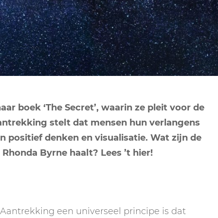
NEPTUNUS
ORAKEL
NEGENDE HUIS
PLUTO
RITUELEN
TIENDE HUIS
NIEUWE MAAN
CHIRON
SPIRIT ANIMALS
RITUELEN
ELFDE HUIS
MAAN
TAROT
VOLLE MAAN RITUE
TWAALFDE HUIS
TAROT TECHNIEKE
ar boek ‘The Secret’, waarin ze pleit voor de
MERCURIUS
ntrekking stelt dat mensen hun verlangens
RETROGRADE RITU
positief denken en visualisatie. Wat zijn de
 Rhonda Byrne haalt? Lees ’t hier!
antrekking een universeel principe is dat