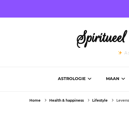
Spirituee
As
ASTROLOGIE
MAAN
Home
Health & happiness
Lifestyle
Levens
ASTROCARTOGRAFIE
ACTUEL
GEBOORTEHOROSCOOP
MAANST