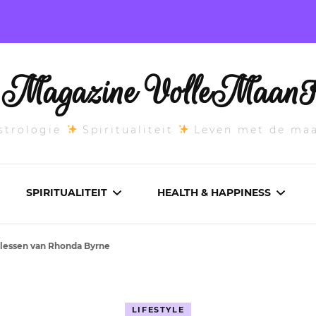
l Magazine VolleMaanK
trologie
Spiritualiteit
Leven met de ma
SPIRITUALITEIT
HEALTH & HAPPINESS
lessen van Rhonda Byrne
E MAANSTAND
CHAKRA’S
ADEMWERK
ANDEN 2026
DROMEN
AROMATHERAPIE
LIFESTYLE
ASCENDANT