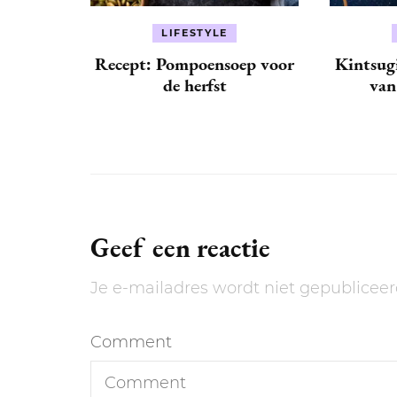
LIFESTYLE
Recept: Pompoensoep voor
Kintsugi
de herfst
van
Geef een reactie
Je e-mailadres wordt niet gepubliceer
Comment