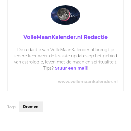
VolleMaanKalender.nl Redactie
De redactie van VolleMaanKalender.nl brengt je
iedere keer weer de leukste updates op het gebied
van astrologie, leven met de maan en spiritualiteit.
Tips?
Stuur een mail
!
www.vollemaankalender.nl
Dromen
Tags:
Post