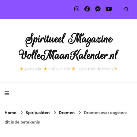
Spiritueel Magazine
VolleMaanKalender.nl
Astrologie
Spiritualiteit
Leven met de maan
Home
Spiritualiteit
Dromen
Dromen over oogsten:
dit is de betekenis