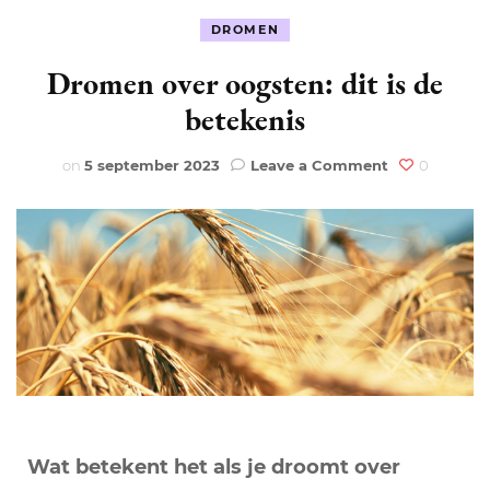
DROMEN
Dromen over oogsten: dit is de
betekenis
on
on
5 september 2023
Leave a Comment
0
Dromen
over
oogsten:
dit
is
de
betekenis
Wat betekent het als je droomt over