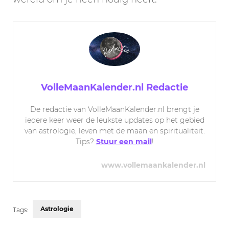
VolleMaanKalender.nl Redactie
De redactie van VolleMaanKalender.nl brengt je
iedere keer weer de leukste updates op het gebied
van astrologie, leven met de maan en spiritualiteit.
Tips?
Stuur een mail
!
www.vollemaankalender.nl
Astrologie
Tags: