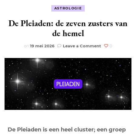
ASTROLOGIE
De Pleiaden: de zeven zusters van
de hemel
on
on
19 mei 2026
Leave a Comment
0
De
Pleiaden:
de
zeven
zusters
van
de
hemel
De Pleiaden is een heel cluster; een groep