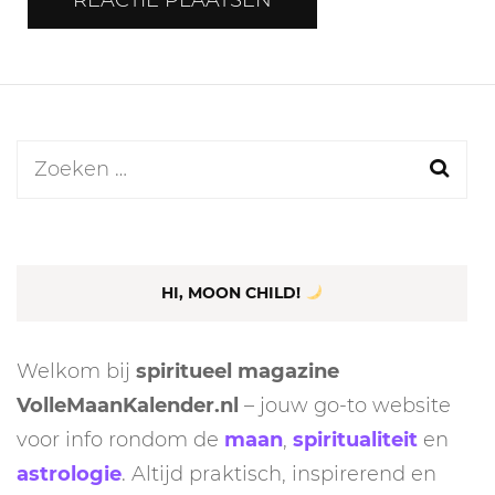
Zoeken
naar:
HI, MOON CHILD!
Welkom bij
spiritueel magazine
VolleMaanKalender.nl
– jouw go-to website
voor info rondom de
maan
,
spiritualiteit
en
astrologie
. Altijd praktisch, inspirerend en