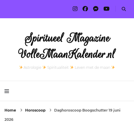
Spiritueel Magazine
VolleMaanKalender.nl
Astrologie
Spiritualiteit
Leven met de maan
Home
Horoscoop
Daghoroscoop Boogschutter 19 juni
2026