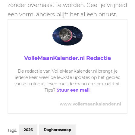
zonder overhaast te worden. Geef je vrijheid
een vorm, anders blijft het alleen onrust.
VolleMaanKalender.nl Redactie
De redactie van VolleMaanKalender.nl brengt je
iedere keer weer de leukste updates op het gebied
van astrologie, leven met de maan en spiritualiteit.
Tips?
Stuur een mail
!
www.vollemaankalender.nl
2026
Daghoroscoop
Tags: