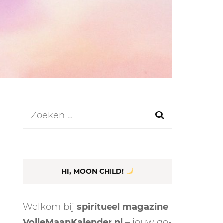
LEN
N
Zoeken
naar:
EEL
HI, MOON CHILD!
Welkom bij
spiritueel magazine
VolleMaanKalender.nl
– jouw go-