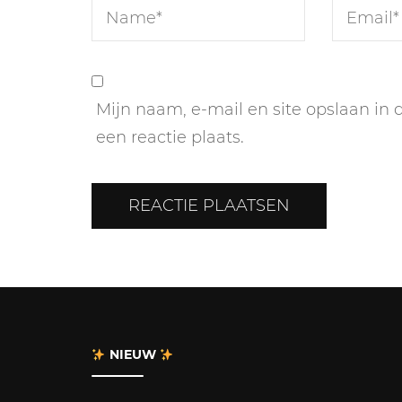
Mijn naam, e-mail en site opslaan in
een reactie plaats.
NIEUW