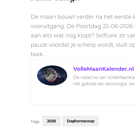
De maan bouwt verder na het eerste k
vooruitgang. De Poortdag 22-06-2026 
aan iets wat nog klopt? Selfcare zit v
pauze voordat je scherp wordt, sluit op
taak.
VolleMaanKalender.nl
De redactie van VolleMaanKal
het gebied van astrologie, le
2026
Daghoroscoop
Tags: