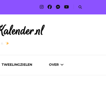
alender.nl
an
TWEELINGZIELEN
OVER
ADVERTEREN
AUTEURS