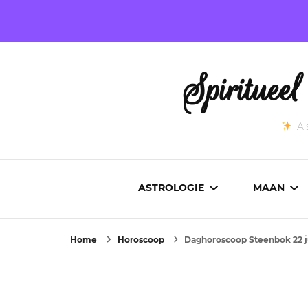
Spirituee
As
ASTROLOGIE
MAAN
Home
Horoscoop
Daghoroscoop Steenbok 22 j
ASTROCARTOGRAFIE
ACTUEL
GEBOORTEHOROSCOOP
MAANST