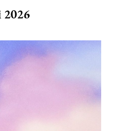
GASTBLOGGERS
i 2026
GEZOCHT!
REVIEWS
INTERVIEWS
NIEUWS
(BULLET) JOURNALLING
SAMENWERKEN
DUURZAAMHEID
CONTACT
WILDPLUKKEN