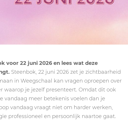
NEPTUNUS
ORAKEL
NEGENDE HUIS
PLUTO
RITUELEN
TIENDE HUIS
NIEUWE MAAN
CHIRON
SPIRIT ANIMALS
RITUELEN
ELFDE HUIS
MAAN
TAROT
VOLLE MAAN RITUE
TWAALFDE HUIS
TAROT TECHNIEKE
 voor 22 juni 2026 en lees wat deze
MERCURIUS
ngt.
Steenbok, 22 juni 2026 zet je zichtbaarheid
RETROGRADE RITU
e maan in Weegschaal kan vragen oproepen over
r waarop je jezelf presenteert. Omdat dit ook
ze vandaag meer betekenis voelen dan je
coop vandaag vraagt niet om harder werken,
gie professioneel en persoonlijk naartoe gaat.