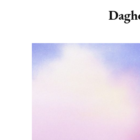
DIERENRIEM
VOLLE 
Dagho
PLANETEN &
NIEUWE
HEMELLICHAMEN
MAANF
ASTROLOGIE KALENDER
MAANT