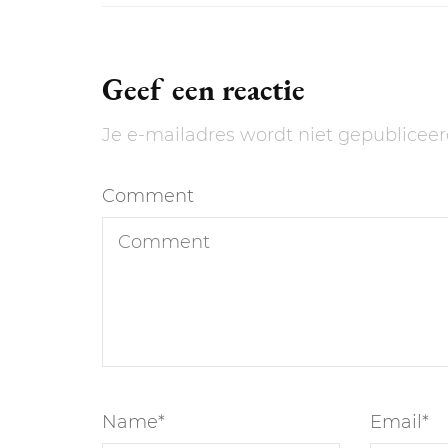
Geef een reactie
Je e-mailadres wordt niet gepubliceer
Comment
Name
*
Email
*