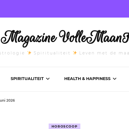
l Magazine VolleMaanK
trologie
Spiritualiteit
Leven met de ma
SPIRITUALITEIT
HEALTH & HAPPINESS
uni 2026
E MAANSTAND
CHAKRA’S
ADEMWERK
ANDEN 2026
DROMEN
AROMATHERAPIE
HOROSCOOP
ASCENDANT