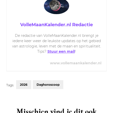
VolleMaanKalender.nl Redactie
De redactie van VolleMaanKalender.nl brengt je
iedere keer weer de leukste updates op het gebied
van astrologie, leven met de maan en spiritualiteit.
Tips?
Stuur een mail
!
www.vollemaankalender.nl
2026
Daghoroscoop
Tags:
Post
Navigation
Misschien vind je dit ook