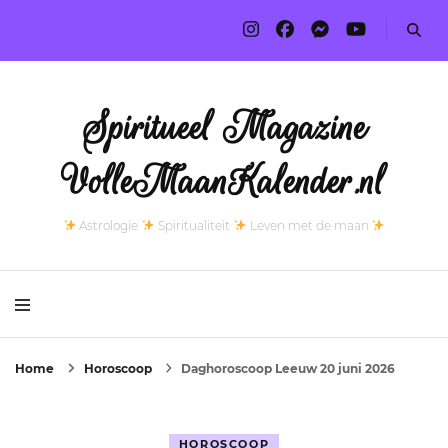
Spiritueel Magazine
VolleMaanKalender.nl
Astrologie
Spiritualiteit
Leven met de maan
Home
Horoscoop
Daghoroscoop Leeuw 20 juni 2026
HOROSCOOP