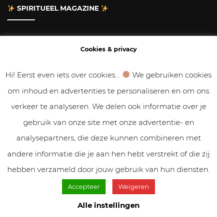
SPIRITUEEL MAGAZINE
Adverteren
Cookies & privacy
Contact
Hi! Eerst even iets over cookies...
We gebruiken cookies
om inhoud en advertenties te personaliseren en om ons
Gastbloggen
verkeer te analyseren. We delen ook informatie over je
Samenwerken
gebruik van onze site met onze advertentie- en
analysepartners, die deze kunnen combineren met
Cookies & Privacy
andere informatie die je aan hen hebt verstrekt of die zij
hebben verzameld door jouw gebruik van hun diensten.
Accepteer
Weigeren
© VolleMaanKalender.nl 2019 - 2025 // NadiZoetebier.nl //
Cookiebeleid & privacy
Alle instellingen