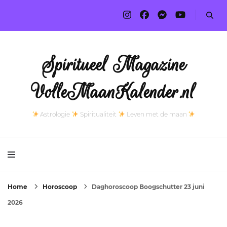
Spiritueel Magazine
VolleMaanKalender.nl
Astrologie
Spiritualiteit
Leven met de maan
Home
Horoscoop
Daghoroscoop Boogschutter 23 juni
2026