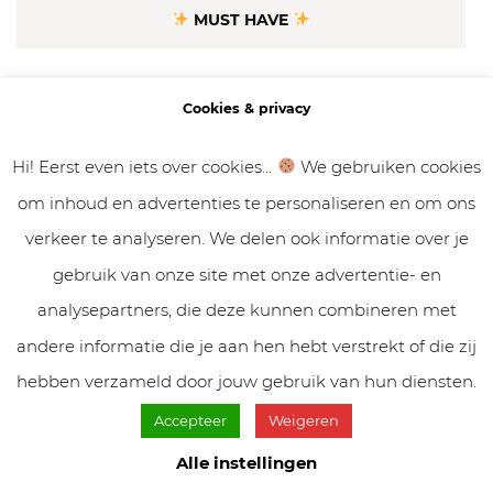
MUST HAVE
Maak van 2026 jouw mooiste jaar, met de
Cookies & privacy
prachtige
Inspirerend Leven Agenda 2026
.
Hi! Eerst even iets over cookies...
We gebruiken cookies
om inhoud en advertenties te personaliseren en om ons
verkeer te analyseren. We delen ook informatie over je
SNEL NAAR…
gebruik van onze site met onze advertentie- en
analysepartners, die deze kunnen combineren met
Volle maan 2026
andere informatie die je aan hen hebt verstrekt of die zij
Nieuwe maan 2026
hebben verzameld door jouw gebruik van hun diensten.
Accepteer
Weigeren
Poortdagen 2026
Alle instellingen
Tweelingzielen