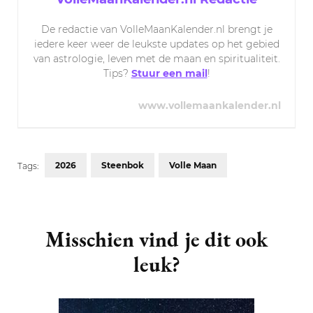
De redactie van VolleMaanKalender.nl brengt je
iedere keer weer de leukste updates op het gebied
van astrologie, leven met de maan en spiritualiteit.
Tips?
Stuur een mail
!
www.vollemaankalender.nl
2026
Steenbok
Volle Maan
Tags:
Post
Navigation
Misschien vind je dit ook
leuk?