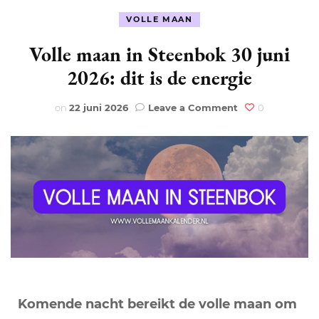
VOLLE MAAN
Volle maan in Steenbok 30 juni
2026: dit is de energie
on
on
22 juni 2026
Leave a Comment
0
Volle
maan
in
Steenbok
30
juni
2026:
dit
is
de
energie
Komende nacht bereikt de volle maan om