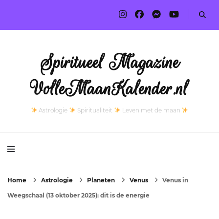
Spiritueel Magazine
VolleMaanKalender.nl
Astrologie
Spiritualiteit
Leven met de maan
Home
Astrologie
Planeten
Venus
Venus in
Weegschaal (13 oktober 2025): dit is de energie