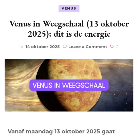
VENUS
Venus in Weegschaal (13 oktober
2025): dit is de energie
on
on
14 oktober 2025
Leave a Comment
0
Venus
in
Weegschaal
(13
oktober
2025):
dit
is
de
energie
Vanaf maandag 13 oktober 2025 gaat