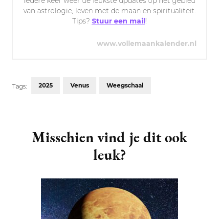
iedere keer weer de leukste updates op het gebied
van astrologie, leven met de maan en spiritualiteit.
Tips?
Stuur een mail
!
www.vollemaankalender.nl
2025
Venus
Weegschaal
Tags:
Post
Navigation
Misschien vind je dit ook
leuk?