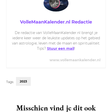
VolleMaanKalender.nl Redactie
De redactie van VolleMaanKalender.nl brengt je
iedere keer weer de leukste updates op het gebied
van astrologie, leven met de maan en spiritualiteit.
Tips?
Stuur een mail
!
www.vollemaankalender.nl
2023
Tags:
Post
Navigation
Misschien vind je dit ook