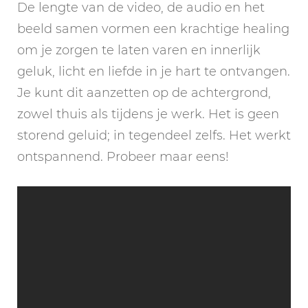
De lengte van de video, de audio en het
beeld samen vormen een krachtige healing
om je zorgen te laten varen en innerlijk
geluk, licht en liefde in je hart te ontvangen.
Je kunt dit aanzetten op de achtergrond,
zowel thuis als tijdens je werk. Het is geen
storend geluid; in tegendeel zelfs. Het werkt
ontspannend. Probeer maar eens!