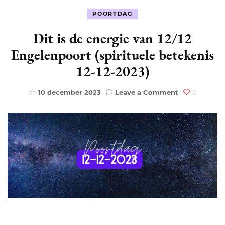
POORTDAG
Dit is de energie van 12/12
Engelenpoort (spirituele betekenis
12-12-2023)
on
on
10 december 2023
Leave a Comment
0
Dit
is
de
energie
van
12/12
Engelenpoor
(spirituele
betekenis
12-
12-
2023)