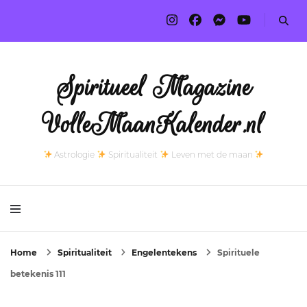
Spiritueel Magazine
VolleMaanKalender.nl
Astrologie
Spiritualiteit
Leven met de maan
Home
Spiritualiteit
Engelentekens
Spirituele
betekenis 111