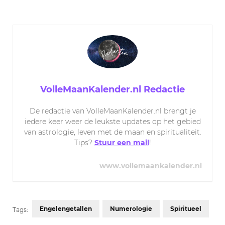
VolleMaanKalender.nl Redactie
De redactie van VolleMaanKalender.nl brengt je
iedere keer weer de leukste updates op het gebied
van astrologie, leven met de maan en spiritualiteit.
Tips?
Stuur een mail
!
www.vollemaankalender.nl
Engelengetallen
Numerologie
Spiritueel
Tags: