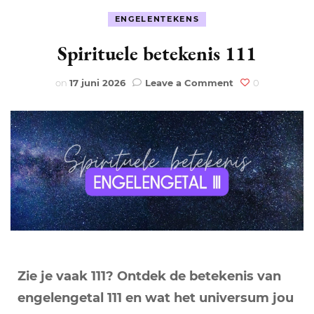
ENGELENTEKENS
Spirituele betekenis 111
on
on
17 juni 2026
Leave a Comment
0
Spirituele
betekenis
111
Zie je vaak 111? Ontdek de betekenis van
engelengetal 111 en wat het universum jou