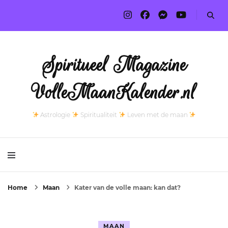
Spiritueel Magazine
VolleMaanKalender.nl
Astrologie
Spiritualiteit
Leven met de maan
Home
Maan
Kater van de volle maan: kan dat?
MAAN