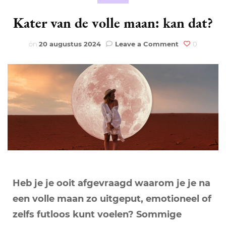
Kater van de volle maan: kan dat?
on
on
20 augustus 2024
Leave a Comment
0
Kater
van
de
volle
maan:
kan
dat?
Heb je je ooit afgevraagd waarom je je na
een volle maan zo uitgeput, emotioneel of
zelfs futloos kunt voelen? Sommige