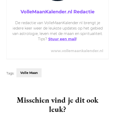
VolleMaanKalender.nl Redactie
De redactie van VolleMaanKalender.nl brengt je
iedere keer weer de leukste updates op het gebied
van astrologie, leven met de maan en spiritualiteit.
Tips?
Stuur een mail
!
www.vollemaankalender.nl
Volle Maan
Tags:
Post
Navigation
Misschien vind je dit ook
leuk?