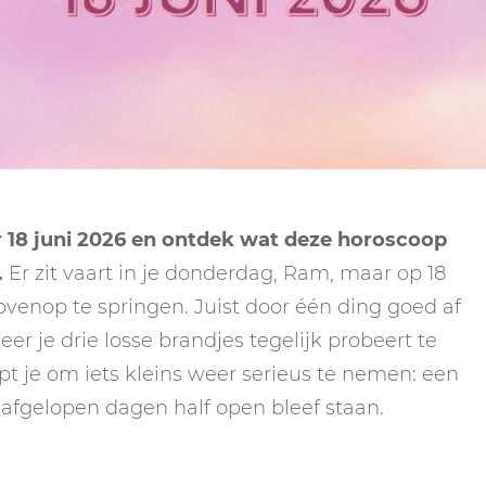
NEPTUNUS
ORAKEL
NEGENDE HUIS
PLUTO
RITUELEN
TIENDE HUIS
NIEUWE MAAN
CHIRON
SPIRIT ANIMALS
RITUELEN
ELFDE HUIS
MAAN
TAROT
VOLLE MAAN RITUE
TWAALFDE HUIS
TAROT TECHNIEKE
18 juni 2026 en ontdek wat deze horoscoop
MERCURIUS
.
Er zit vaart in je donderdag, Ram, maar op 18
RETROGRADE RITU
ovenop te springen. Juist door één ding goed af
er je drie losse brandjes tegelijk probeert te
t je om iets kleins weer serieus te nemen: een
 afgelopen dagen half open bleef staan.