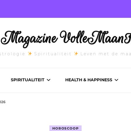
l Magazine VolleMaanK
trologie
Spiritualiteit
Leven met de ma
SPIRITUALITEIT
HEALTH & HAPPINESS
026
E MAANSTAND
CHAKRA’S
ADEMWERK
ANDEN 2026
DROMEN
AROMATHERAPIE
HOROSCOOP
ASCENDANT