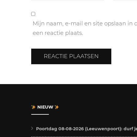
Mijn naam, e-mail en site opslaan in
een reactie plaats.
NIEUW
Poortdag 08-08-2026 (Leeuwenpoort): durf j