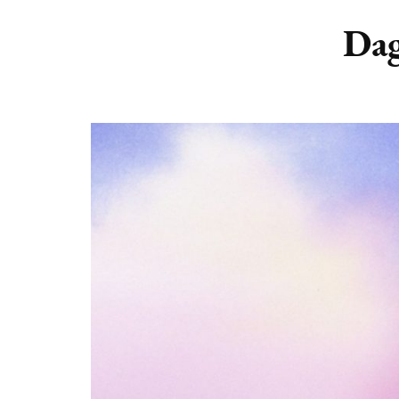
DIERENRIEM
VOLLE 
Dag
PLANETEN &
NIEUWE
HEMELLICHAMEN
MAANF
ASTROLOGIE KALENDER
MAANT