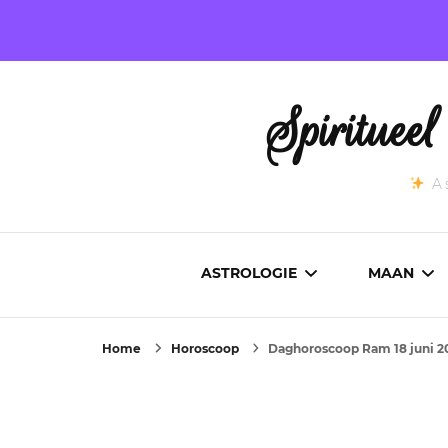
Spirituee
As
ASTROLOGIE
MAAN
Home
Horoscoop
Daghoroscoop Ram 18 juni 2
ASTROCARTOGRAFIE
ACTUEL
GEBOORTEHOROSCOOP
MAANST