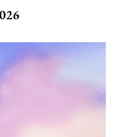
GASTBLOGGERS
2026
GEZOCHT!
REVIEWS
INTERVIEWS
NIEUWS
(BULLET) JOURNALLING
SAMENWERKEN
DUURZAAMHEID
CONTACT
WILDPLUKKEN