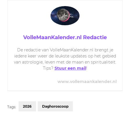
VolleMaanKalender.nl Redactie
De redactie van VolleMaanKalender.nl brengt je
iedere keer weer de leukste updates op het gebied
van astrologie, leven met de maan en spiritualiteit.
Tips?
Stuur een mail
!
www.vollemaankalender.nl
2026
Daghoroscoop
Tags:
Post