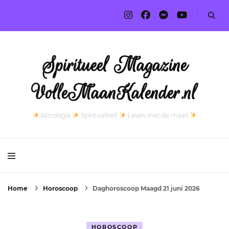
Spiritueel Magazine
VolleMaanKalender.nl
Astrologie
Spiritualiteit
Leven met de maan
Home
Horoscoop
Daghoroscoop Maagd 21 juni 2026
HOROSCOOP