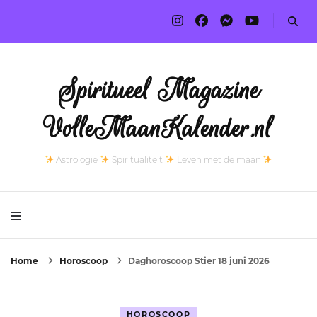
Spiritueel Magazine
VolleMaanKalender.nl
Astrologie
Spiritualiteit
Leven met de maan
Home
Horoscoop
Daghoroscoop Stier 18 juni 2026
HOROSCOOP