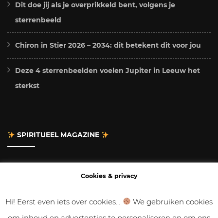
Dit doe jij als je overprikkeld bent, volgens je
sterrenbeeld
Chiron in Stier 2026 – 2034: dit betekent dit voor jou
Deze 4 sterrenbeelden voelen Jupiter in Leeuw het
sterkst
SPIRITUEEL MAGAZINE
Adverteren
Cookies & privacy
Contact
Hi! Eerst even iets over cookies...
We gebruiken cookies
om inhoud en advertenties te personaliseren en om ons