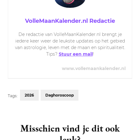
VolleMaanKalender.nl Redactie
De redactie van VolleMaanKalender.nl brengt je
iedere keer weer de leukste updates op het gebied
van astrologie, leven met de maan en spiritualiteit.
Tips?
Stuur een mail
!
www.vollemaankalender.nl
2026
Daghoroscoop
Tags:
Post
Navigation
Misschien vind je dit ook
leuk?