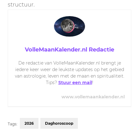
structuur.
VolleMaanKalender.nl Redactie
De redactie van VolleMaanKalender.nl brengt je
iedere keer weer de leukste updates op het gebied
van astrologie, leven met de maan en spiritualiteit.
Tips?
Stuur een mail
!
www.vollemaankalender.nl
2026
Daghoroscoop
Tags: