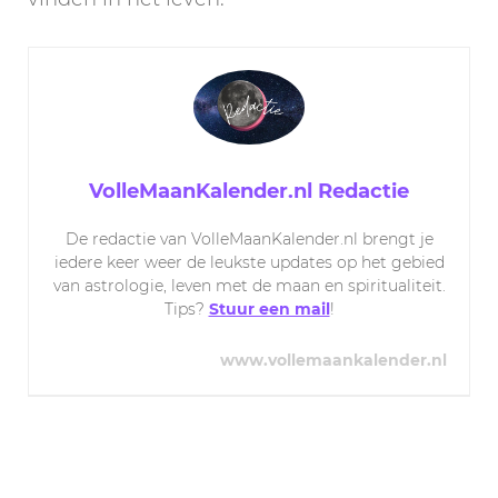
VolleMaanKalender.nl Redactie
De redactie van VolleMaanKalender.nl brengt je
iedere keer weer de leukste updates op het gebied
van astrologie, leven met de maan en spiritualiteit.
Tips?
Stuur een mail
!
www.vollemaankalender.nl
Post