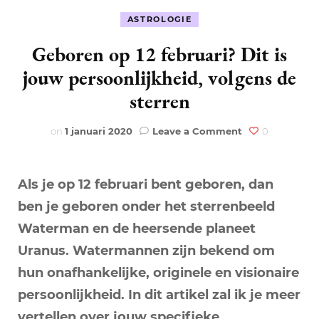
ASTROLOGIE
Geboren op 12 februari? Dit is
jouw persoonlijkheid, volgens de
sterren
on
on
1 januari 2020
Leave a Comment
0
Geboren
op
12
Als je op 12 februari bent geboren, dan
februari?
Dit
ben je geboren onder het sterrenbeeld
is
Waterman en de heersende planeet
jouw
persoonlijkheid
Uranus. Watermannen zijn bekend om
volgens
hun onafhankelijke, originele en visionaire
de
sterren
persoonlijkheid. In dit artikel zal ik je meer
vertellen over jouw specifieke