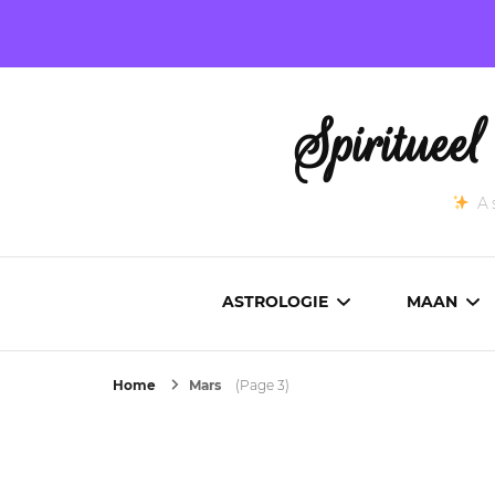
Spirituee
As
ASTROLOGIE
MAAN
Home
Mars
(Page 3)
ASTROCARTOGRAFIE
ACTUEL
GEBOORTEHOROSCOOP
MAANST