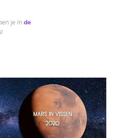
GASTBLOGGERS
GEZOCHT!
en je in
de
s!
REVIEWS
INTERVIEWS
NIEUWS
(BULLET) JOURNALLING
SAMENWERKEN
DUURZAAMHEID
CONTACT
WILDPLUKKEN