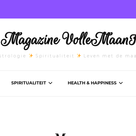
l Magazine VolleMaanK
trologie
Spiritualiteit
Leven met de ma
SPIRITUALITEIT
HEALTH & HAPPINESS
E MAANSTAND
CHAKRA’S
ADEMWERK
ANDEN 2026
DROMEN
AROMATHERAPIE
ASCENDANT