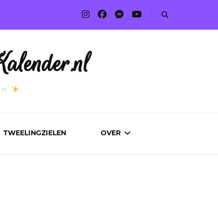
alender.nl
an
TWEELINGZIELEN
OVER
ADVERTEREN
AUTEURS