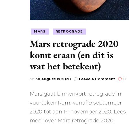
MARS
RETROGRADE
Mars retrograde 2020
komt eraan (en dit is
wat het betekent)
on
on
30 augustus 2020
Leave a Comment
0
Mars
retrog
Mars gaat binnenkort retrograde in
2020
komt
vuurteken Ram: vanaf 9 september
eraan
2020 tot aan 14 november 2020. Lees
(en
dit
meer over Mars retrograde 2020.
is