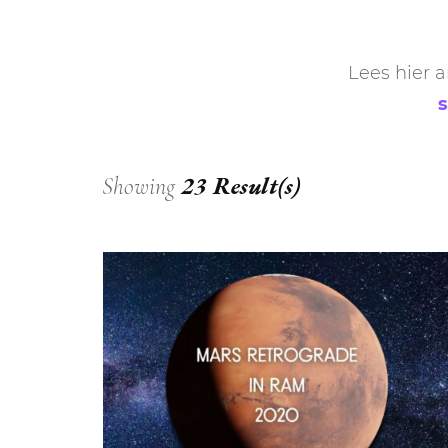
DIERENRIEM
VOLLE 
Lees hier a
PLANETEN &
NIEUWE
HEMELLICHAMEN
MAANF
ASTROLOGIE KALENDER
MAANT
23 Result(s)
Showing