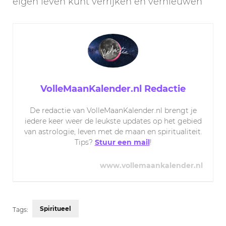
eigen leven kunt verrijken en vernieuwen
VolleMaanKalender.nl Redactie
De redactie van VolleMaanKalender.nl brengt je
iedere keer weer de leukste updates op het gebied
van astrologie, leven met de maan en spiritualiteit.
Tips?
Stuur een mail
!
www.vollemaankalender.nl
Spiritueel
Tags: