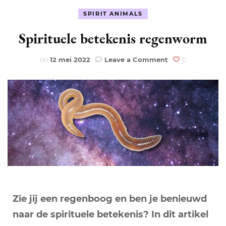
SPIRIT ANIMALS
Spirituele betekenis regenworm
on
on
12 mei 2022
Leave a Comment
0
Spirituele
betekenis
regenworm
Zie jij een regenboog en ben je benieuwd
naar de spirituele betekenis? In dit artikel