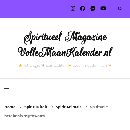
Spiritueel Magazine
VolleMaanKalender.nl
Astrologie
Spiritualiteit
Leven met de maan
Home
Spiritualiteit
Spirit Animals
Spirituele
betekenis regenworm