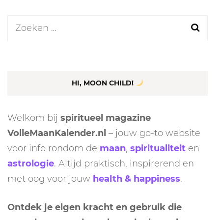
Zoeken
naar:
HI, MOON CHILD!
Welkom bij
spiritueel magazine
VolleMaanKalender.nl
– jouw go-to website
voor info rondom de
maan
,
spiritualiteit
en
astrologie
. Altijd praktisch, inspirerend en
met oog voor jouw
health & happiness
.
Ontdek je eigen kracht en gebruik die