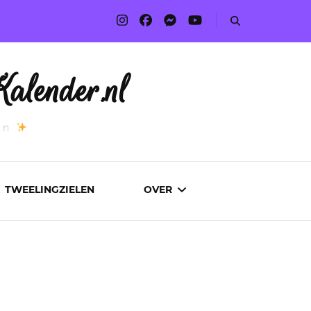
alender.nl
an
TWEELINGZIELEN
OVER
ADVERTEREN
AUTEURS