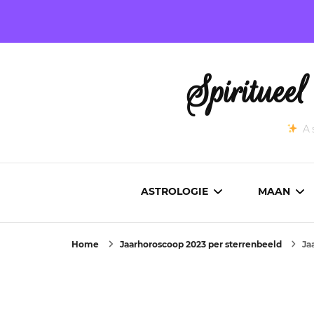
Spirituee
As
ASTROLOGIE
MAAN
Home
Jaarhoroscoop 2023 per sterrenbeeld
Ja
ASTROCARTOGRAFIE
ACTUEL
GEBOORTEHOROSCOOP
MAANST