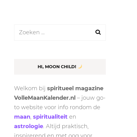
GASTBLOGGERS
GEZOCHT!
Zoeken
REVIEWS
naar:
INTERVIEWS
NIEUWS
HI, MOON CHILD!
(BULLET) JOURNALLING
SAMENWERKEN
Welkom bij
spiritueel magazine
DUURZAAMHEID
CONTACT
VolleMaanKalender.nl
– jouw go-
to website voor info rondom de
WILDPLUKKEN
maan
,
spiritualiteit
en
astrologie
. Altijd praktisch,
inspirerend en met oog voor