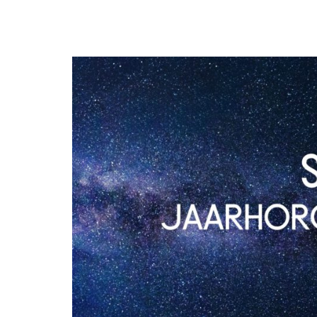
DIERENRIEM
VOLLE 
PLANETEN &
NIEUWE
HEMELLICHAMEN
MAANF
ASTROLOGIE KALENDER
MAANT