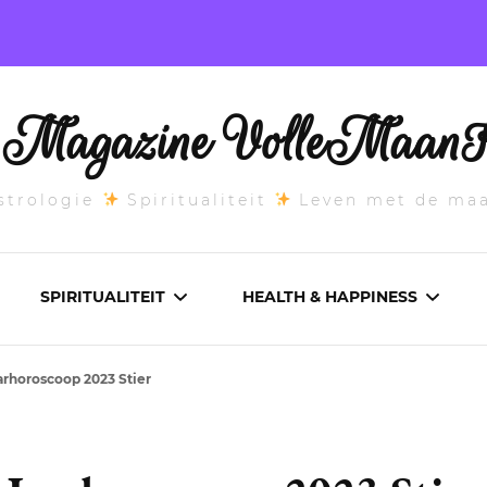
l Magazine VolleMaanK
trologie
Spiritualiteit
Leven met de ma
SPIRITUALITEIT
HEALTH & HAPPINESS
arhoroscoop 2023 Stier
E MAANSTAND
CHAKRA’S
ADEMWERK
ANDEN 2026
DROMEN
AROMATHERAPIE
ASCENDANT