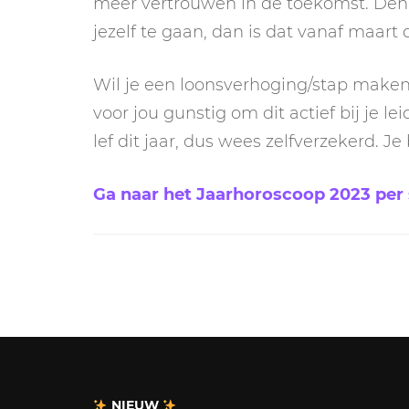
meer vertrouwen in de toekomst. Denk
jezelf te gaan, dan is dat vanaf maart 
Wil je een loonsverhoging/stap maken
voor jou gunstig om dit actief bij je l
lef dit jaar, dus wees zelfverzekerd. J
Ga naar het Jaarhoroscoop 2023 per 
NIEUW