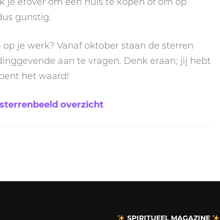
 je erover om een huis te kopen of om op
dus gunstig.
 op je werk? Vanaf oktober staan de sterren
eidinggevende aan te vragen. Denk eraan; jij hebt
e bent het waard!
sterrenbeeld overzicht
SPIRITUEEL MAGAZINE