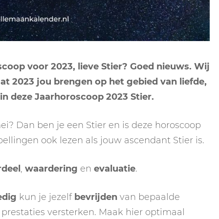
NEPTUNUS
ORAKEL
NEGENDE HUIS
PLUTO
RITUELEN
TIENDE HUIS
NIEUWE MAAN
CHIRON
SPIRIT ANIMALS
RITUELEN
coop voor 2023, lieve Stier? Goed nieuws. Wij
ELFDE HUIS
at 2023 jou brengen op het gebied van liefde,
MAAN
TAROT
VOLLE MAAN RITUE
TWAALFDE HUIS
t in deze Jaarhoroscoop 2023 Stier.
TAROT TECHNIEKE
MERCURIUS
mei? Dan ben je een Stier en is deze horoscoop
RETROGRADE RITU
pellingen ook lezen als jouw ascendant Stier is.
rdeel
,
waardering
en
evaluatie
.
dig
kun je jezelf
bevrijden
van bepaalde
e prestaties versterken. Maak hier optimaal