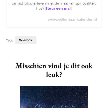
van astrologie, leven met de maan en spiritualiteit.
Tips?
Stuur een mail
!
www.vollemaankalender.nl
Wierook
Tags:
Post
Navigation
Misschien vind je dit ook
leuk?