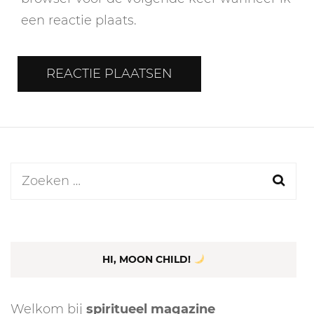
een reactie plaats.
Zoeken
naar:
HI, MOON CHILD!
Welkom bij
spiritueel magazine