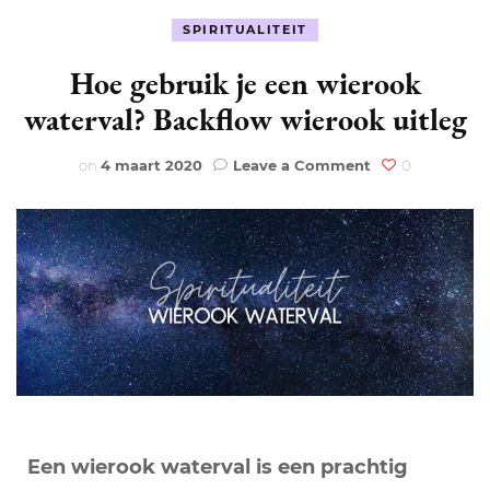
SPIRITUALITEIT
Hoe gebruik je een wierook
waterval? Backflow wierook uitleg
on
on
4 maart 2020
Leave a Comment
0
Hoe
gebruik
je
een
wierook
waterval?
Backflow
wierook
uitleg
Een wierook waterval is een prachtig