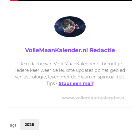
VolleMaanKalender.nl Redactie
De redactie van VolleMaanKalender.nl brengt je
iedere keer weer de leukste updates op het gebied
van astrologie, leven met de maan en spiritualiteit.
Tips?
Stuur een mail
!
www.vollemaankalender.nl
2026
Tags: