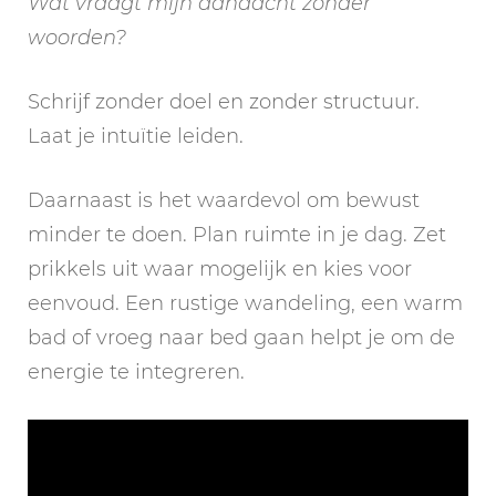
Wat vraagt mijn aandacht zonder
woorden?
Schrijf zonder doel en zonder structuur.
Laat je intuïtie leiden.
Daarnaast is het waardevol om bewust
minder te doen. Plan ruimte in je dag. Zet
prikkels uit waar mogelijk en kies voor
eenvoud. Een rustige wandeling, een warm
bad of vroeg naar bed gaan helpt je om de
energie te integreren.