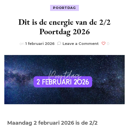
POORTDAG
Dit is de energie van de 2/2
Poortdag 2026
on
on
1 februari 2026
Leave a Comment
0
Dit
is
de
energie
van
de
2/2
Poortdag
2026
Maandag 2 februari 2026 is de 2/2