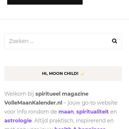
Zoeken
naar:
HI, MOON CHILD!
Welkom bij
spiritueel magazine
VolleMaanKalender.nl
– jouw go-to website
voor info rondom de
maan
,
spiritualiteit
en
astrologie
. Altijd praktisch, inspirerend en