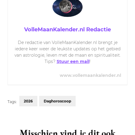
VolleMaanKalender.nl Redactie
De redactie van VolleMaanKalender.nl brengt je
iedere keer weer de leukste updates op het gebied
van astrologie, leven met de maan en spiritualiteit.
Tips?
Stuur een mail
!
www.vollemaankalender.nl
2026
Daghoroscoop
Tags:
Post
Navigation
Misschien vind je dit ook