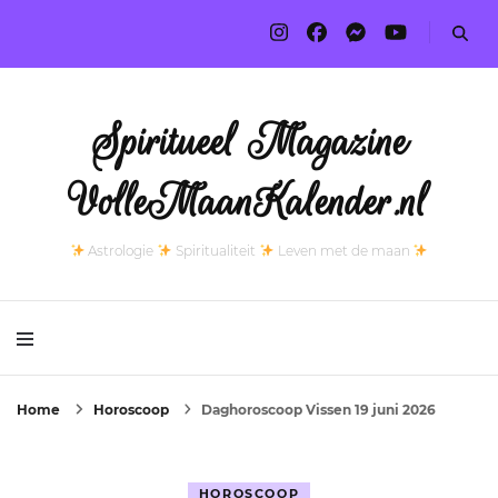
Spiritueel Magazine
VolleMaanKalender.nl
Astrologie
Spiritualiteit
Leven met de maan
Home
Horoscoop
Daghoroscoop Vissen 19 juni 2026
HOROSCOOP