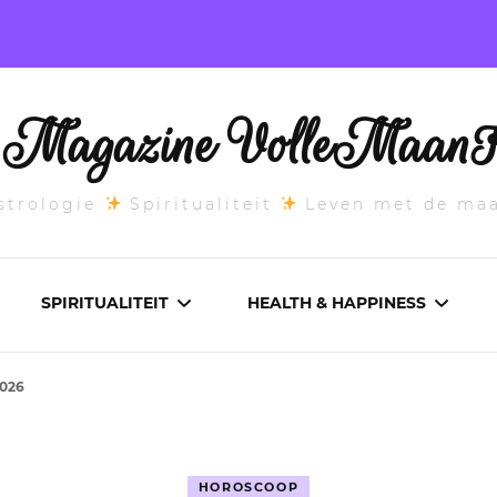
l Magazine VolleMaanK
trologie
Spiritualiteit
Leven met de ma
SPIRITUALITEIT
HEALTH & HAPPINESS
2026
E MAANSTAND
CHAKRA’S
ADEMWERK
ANDEN 2026
DROMEN
AROMATHERAPIE
HOROSCOOP
ASCENDANT