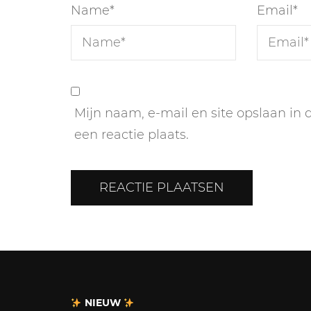
Name
*
Email
*
Mijn naam, e-mail en site opslaan in
een reactie plaats.
NIEUW