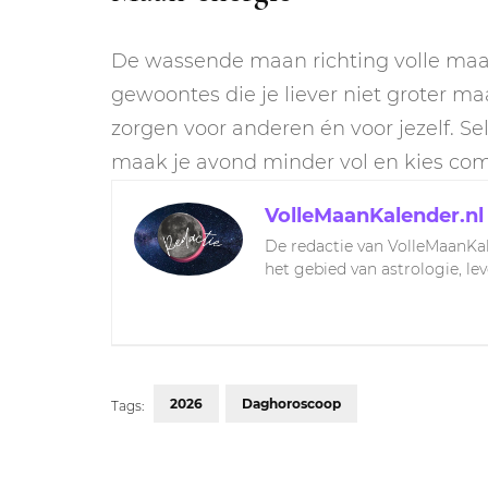
De wassende maan richting volle maan
gewoontes die je liever niet groter m
zorgen voor anderen én voor jezelf. Selfc
maak je avond minder vol en kies comfo
VolleMaanKalender.nl
De redactie van VolleMaanKal
het gebied van astrologie, le
2026
Daghoroscoop
Tags:
Post