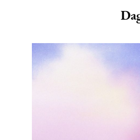
DIERENRIEM
VOLLE 
Dag
PLANETEN &
NIEUWE
HEMELLICHAMEN
MAANF
ASTROLOGIE KALENDER
MAANT