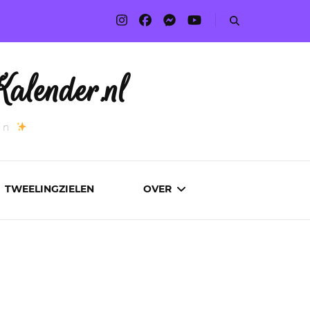
alender.nl
an
TWEELINGZIELEN
OVER
ADVERTEREN
AUTEURS