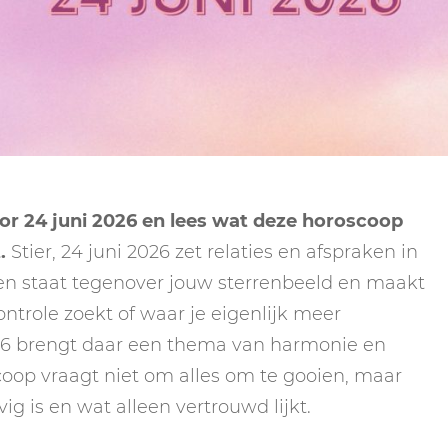
NEPTUNUS
ORAKEL
NEGENDE HUIS
PLUTO
RITUELEN
TIENDE HUIS
NIEUWE MAAN
CHIRON
SPIRIT ANIMALS
RITUELEN
ELFDE HUIS
MAAN
TAROT
VOLLE MAAN RITUE
TWAALFDE HUIS
TAROT TECHNIEKE
or 24 juni 2026 en lees wat deze horoscoop
MERCURIUS
.
Stier, 24 juni 2026 zet relaties en afspraken in
RETROGRADE RITU
oen staat tegenover jouw sterrenbeeld en maakt
ontrole zoekt of waar je eigenlijk meer
6-6 brengt daar een thema van harmonie en
coop vraagt niet om alles om te gooien, maar
ig is en wat alleen vertrouwd lijkt.