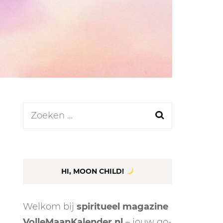
LEN
N
Zoeken
naar:
EEL
HI, MOON CHILD!
Welkom bij
spiritueel magazine
VolleMaanKalender.nl
– jouw go-