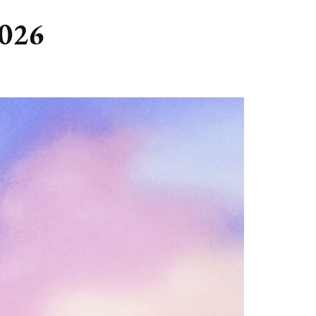
GASTBLOGGERS
2026
GEZOCHT!
REVIEWS
INTERVIEWS
NIEUWS
(BULLET) JOURNALLING
SAMENWERKEN
DUURZAAMHEID
CONTACT
WILDPLUKKEN