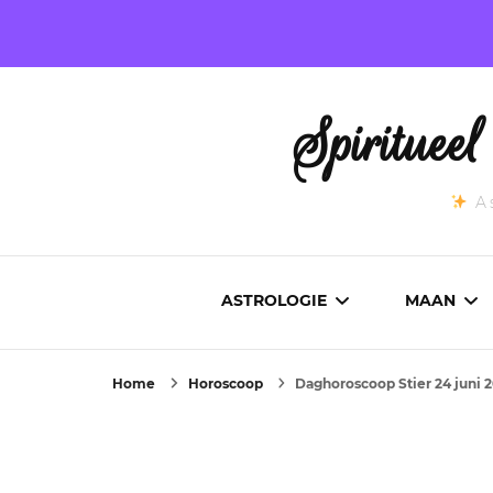
Spirituee
As
ASTROLOGIE
MAAN
Home
Horoscoop
Daghoroscoop Stier 24 juni 
ASTROCARTOGRAFIE
ACTUEL
GEBOORTEHOROSCOOP
MAANST