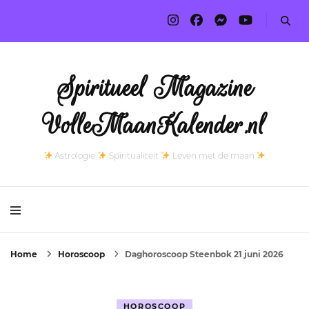
Spiritueel Magazine
VolleMaanKalender.nl
Astrologie
Spiritualiteit
Leven met de maan
Home
Horoscoop
Daghoroscoop Steenbok 21 juni 2026
HOROSCOOP