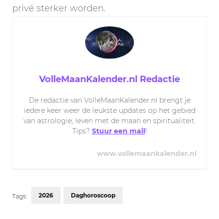
privé sterker worden.
VolleMaanKalender.nl Redactie
De redactie van VolleMaanKalender.nl brengt je
iedere keer weer de leukste updates op het gebied
van astrologie, leven met de maan en spiritualiteit.
Tips?
Stuur een mail
!
www.vollemaankalender.nl
2026
Daghoroscoop
Tags: