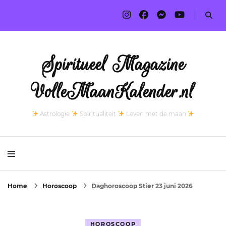
Spiritueel Magazine
VolleMaanKalender.nl
Astrologie
Spiritualiteit
Leven met de maan
Home
Horoscoop
Daghoroscoop Stier 23 juni 2026
HOROSCOOP