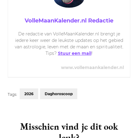
VolleMaanKalender.nl Redactie
De redactie van VolleMaanKalender.nl brengt je
iedere keer weer de leukste updates op het gebied
van astrologie, leven met de maan en spiritualiteit.
Tips?
Stuur een mail
!
www.vollemaankalender.nl
2026
Daghoroscoop
Tags:
Post
Navigation
Misschien vind je dit ook
leuk?