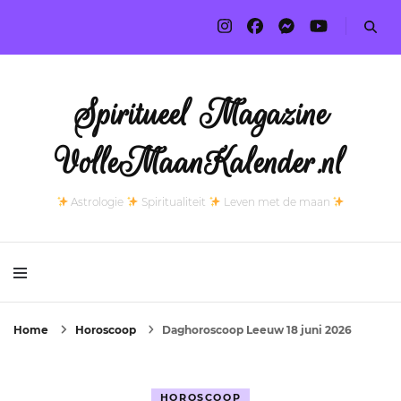
Spiritueel Magazine
VolleMaanKalender.nl
Astrologie
Spiritualiteit
Leven met de maan
Home
Horoscoop
Daghoroscoop Leeuw 18 juni 2026
HOROSCOOP