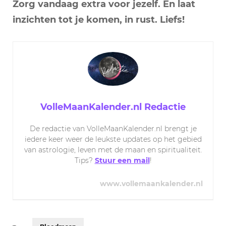
Zorg vandaag extra voor jezelf. En laat
inzichten tot je komen, in rust. Liefs!
VolleMaanKalender.nl Redactie
De redactie van VolleMaanKalender.nl brengt je
iedere keer weer de leukste updates op het gebied
van astrologie, leven met de maan en spiritualiteit.
Tips?
Stuur een mail
!
www.vollemaankalender.nl