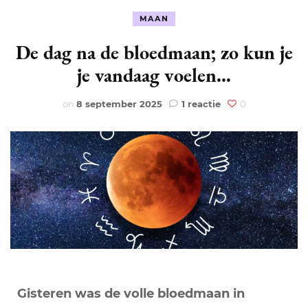
MAAN
De dag na de bloedmaan; zo kun je
je vandaag voelen…
op
on
8 september 2025
1 reactie
0
De
dag
na
de
bloedmaan;
zo
kun
je
je
vandaag
voelen…
Gisteren was de volle bloedmaan in