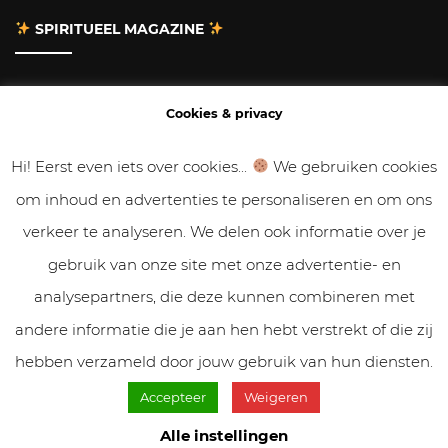
SPIRITUEEL MAGAZINE
Adverteren
Cookies & privacy
Contact
Hi! Eerst even iets over cookies...
We gebruiken cookies
om inhoud en advertenties te personaliseren en om ons
Gastbloggen
verkeer te analyseren. We delen ook informatie over je
Samenwerken
gebruik van onze site met onze advertentie- en
analysepartners, die deze kunnen combineren met
Cookies & Privacy
andere informatie die je aan hen hebt verstrekt of die zij
hebben verzameld door jouw gebruik van hun diensten.
Accepteer
Weigeren
© VolleMaanKalender.nl 2019 - 2025 // NadiZoetebier.nl //
Cookiebeleid & privacy
Alle instellingen