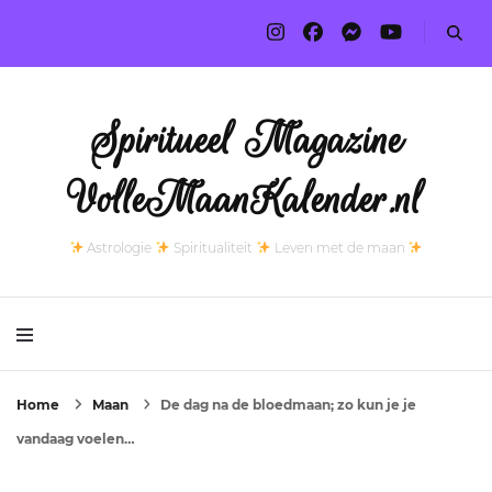
Spiritueel Magazine
VolleMaanKalender.nl
Astrologie
Spiritualiteit
Leven met de maan
Home
Maan
De dag na de bloedmaan; zo kun je je
vandaag voelen…