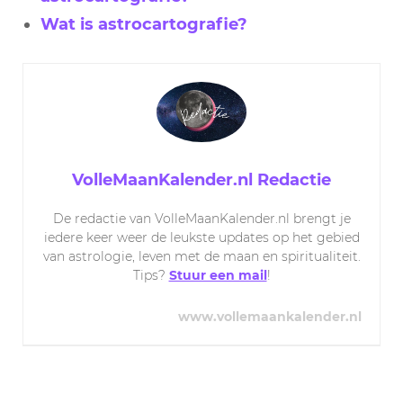
Wat is astrocartografie?
VolleMaanKalender.nl Redactie
De redactie van VolleMaanKalender.nl brengt je
iedere keer weer de leukste updates op het gebied
van astrologie, leven met de maan en spiritualiteit.
Tips?
Stuur een mail
!
www.vollemaankalender.nl
Post