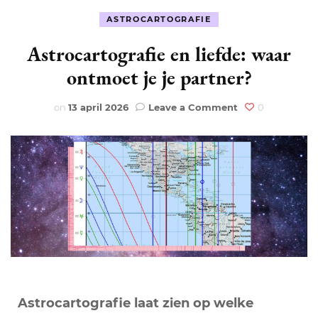
ASTROCARTOGRAFIE
Astrocartografie en liefde: waar
ontmoet je je partner?
on
on
13 april 2026
Leave a Comment
0
Astrocartografi
en
liefde:
waar
ontmoet
je
je
partner?
Astrocartografie laat zien op welke