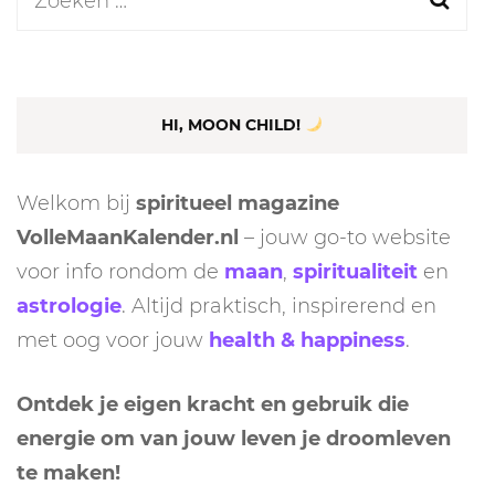
Zoeken
naar:
HI, MOON CHILD!
Welkom bij
spiritueel magazine
VolleMaanKalender.nl
– jouw go-to website
voor info rondom de
maan
,
spiritualiteit
en
astrologie
. Altijd praktisch, inspirerend en
met oog voor jouw
health & happiness
.
Ontdek je eigen kracht en gebruik die
energie om van jouw leven je droomleven
te maken!