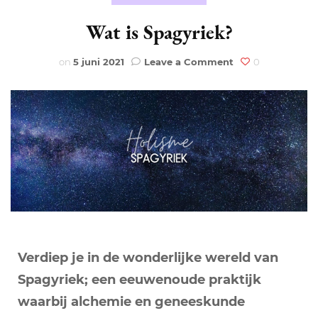
Wat is Spagyriek?
on
on
5 juni 2021
Leave a Comment
0
Wat
is
Spagyriek?
Verdiep je in de wonderlijke wereld van
Spagyriek; een eeuwenoude praktijk
waarbij alchemie en geneeskunde