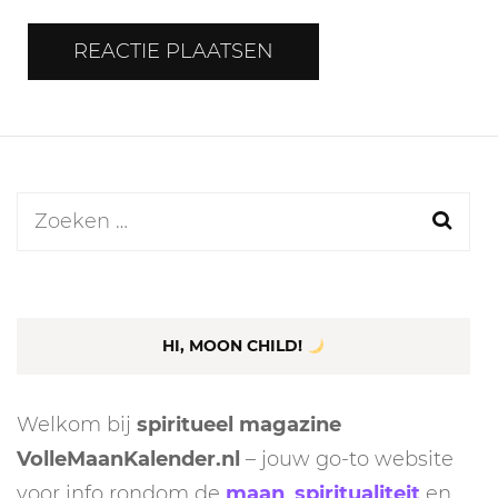
Zoeken
naar:
HI, MOON CHILD!
Welkom bij
spiritueel magazine
VolleMaanKalender.nl
– jouw go-to website
voor info rondom de
maan
,
spiritualiteit
en