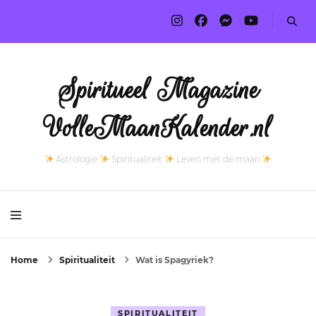
Spiritueel Magazine
VolleMaanKalender.nl
Astrologie
Spiritualiteit
Leven met de maan
Home
Spiritualiteit
Wat is Spagyriek?
SPIRITUALITEIT