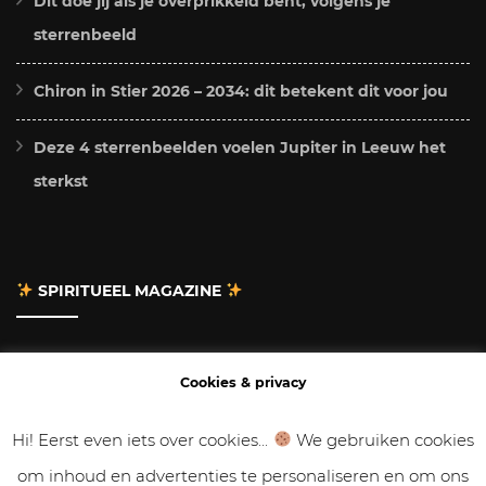
Dit doe jij als je overprikkeld bent, volgens je
sterrenbeeld
Chiron in Stier 2026 – 2034: dit betekent dit voor jou
Deze 4 sterrenbeelden voelen Jupiter in Leeuw het
sterkst
SPIRITUEEL MAGAZINE
Adverteren
Cookies & privacy
Contact
Hi! Eerst even iets over cookies...
We gebruiken cookies
om inhoud en advertenties te personaliseren en om ons
Gastbloggen