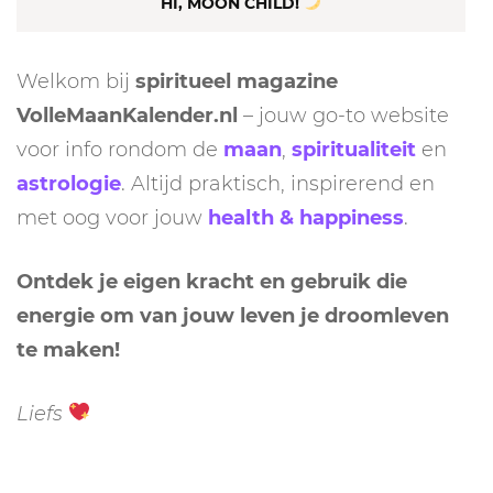
HI, MOON CHILD!
Welkom bij
spiritueel magazine
VolleMaanKalender.nl
– jouw go-to website
voor info rondom de
maan
,
spiritualiteit
en
astrologie
. Altijd praktisch, inspirerend en
met oog voor jouw
health & happiness
.
Ontdek je eigen kracht en gebruik die
energie om van jouw leven je droomleven
te maken!
Liefs