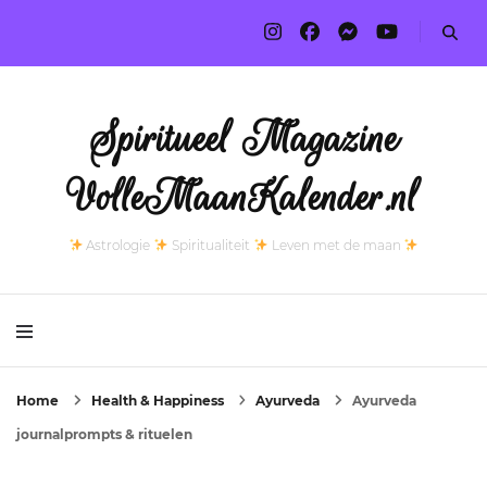
Spiritueel Magazine
VolleMaanKalender.nl
Astrologie
Spiritualiteit
Leven met de maan
Home
Health & Happiness
Ayurveda
Ayurveda
journalprompts & rituelen