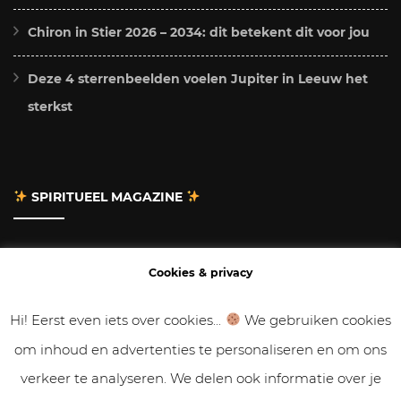
Chiron in Stier 2026 – 2034: dit betekent dit voor jou
Deze 4 sterrenbeelden voelen Jupiter in Leeuw het
sterkst
SPIRITUEEL MAGAZINE
Adverteren
Cookies & privacy
Contact
Hi! Eerst even iets over cookies...
We gebruiken cookies
om inhoud en advertenties te personaliseren en om ons
Gastbloggen
verkeer te analyseren. We delen ook informatie over je
Samenwerken