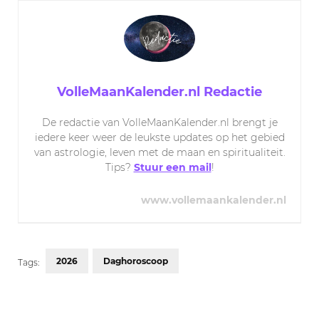
VolleMaanKalender.nl Redactie
De redactie van VolleMaanKalender.nl brengt je
iedere keer weer de leukste updates op het gebied
van astrologie, leven met de maan en spiritualiteit.
Tips?
Stuur een mail
!
www.vollemaankalender.nl
2026
Daghoroscoop
Tags:
Post