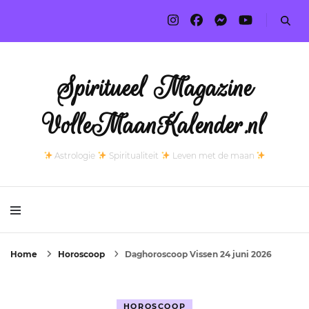
Spiritueel Magazine
VolleMaanKalender.nl
Astrologie
Spiritualiteit
Leven met de maan
Home
Horoscoop
Daghoroscoop Vissen 24 juni 2026
HOROSCOOP